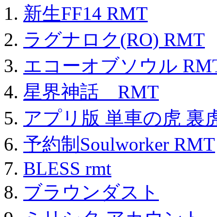
新生FF14 RMT
ラグナロク(RO) RMT
エコーオブソウル RM
星界神話 RMT
アプリ版 単車の虎 裏虎
予約制Soulworker RMT
BLESS rmt
ブラウンダスト