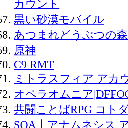
カウント
黒い砂漠モバイル
あつまれどうぶつの森
原神
C9 RMT
ミトラスフィア アカ
オペラオムニア|DFFO
共闘ことばRPG コト
SOA丨アナムネシス 