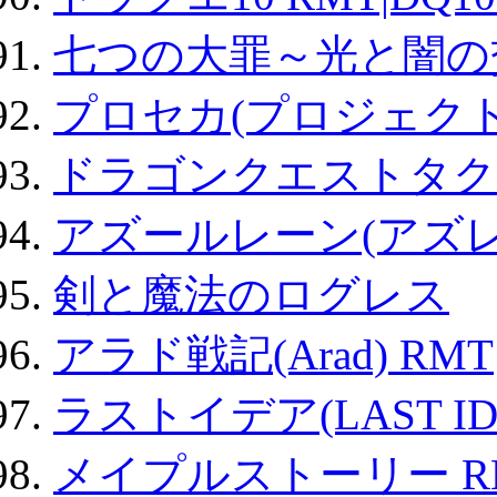
七つの大罪～光と闇の
プロセカ(プロジェク
ドラゴンクエストタク
アズールレーン(アズレ
剣と魔法のログレス
アラド戦記(Arad) RMT
ラストイデア(LAST ID
メイプルストーリー R