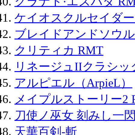
グラナド·エスパダ RM
ケイオスクルセイダーズ
ブレイドアンドソウル
クリティカ RMT
リネージュIIクラシッ
アルピエル（ArpieL）
メイプルストーリー2 
刀使ノ巫女 刻みし一閃
天華百剣-斬