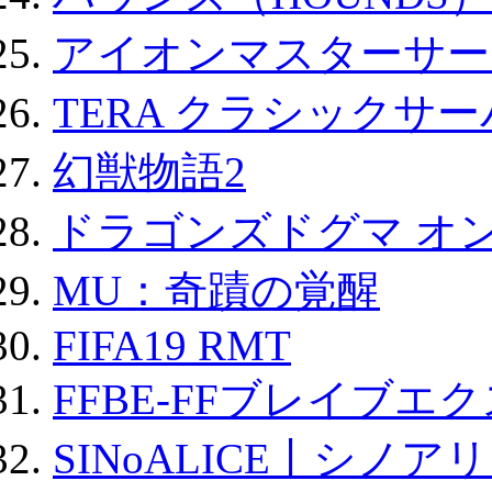
アイオンマスターサー
TERA クラシックサー
幻獣物語2
ドラゴンズドグマ オン
MU：奇蹟の覚醒
FIFA19 RMT
FFBE-FFブレイブエ
SINoALICE丨シノア