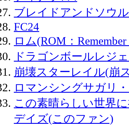
ブレイドアンドソウル
FC24
ロム(ROM：Remember of
ドラゴンボールレジェ
崩壊スターレイル(崩ス
ロマンシングサガリ・
この素晴らしい世界に
デイズ(このファン)