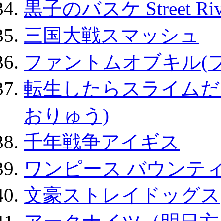
黒子のバスケ Street Ri
三国大戦スマッシュ
ファントムオブキル(
転生したらスライムだ
おりゅう)
千年戦争アイギス
ワンピース バウンテ
文豪ストレイドッグス