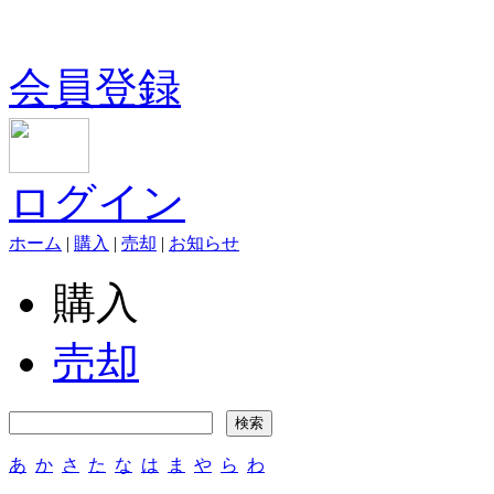
会員登録
ログイン
ホーム
|
購入
|
売却
|
お知らせ
購入
売却
あ
か
さ
た
な
は
ま
や
ら
わ