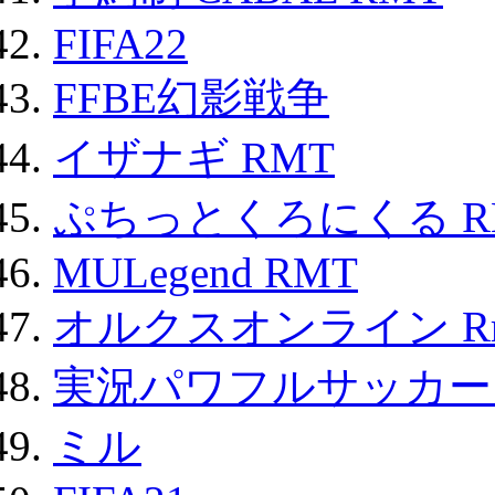
FIFA22
FFBE幻影戦争
イザナギ RMT
ぷちっとくろにくる R
MULegend RMT
オルクスオンライン R
実況パワフルサッカー 
ミル