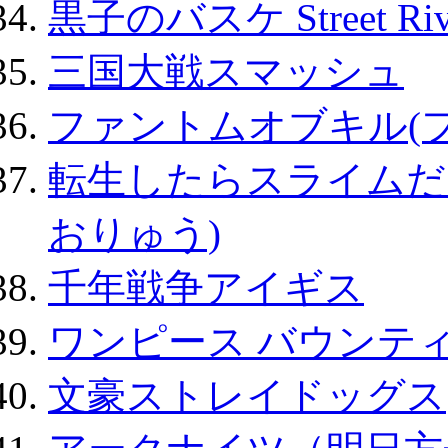
黒子のバスケ Street Ri
三国大戦スマッシュ
ファントムオブキル(
転生したらスライムだ
おりゅう)
千年戦争アイギス
ワンピース バウンテ
文豪ストレイドッグス