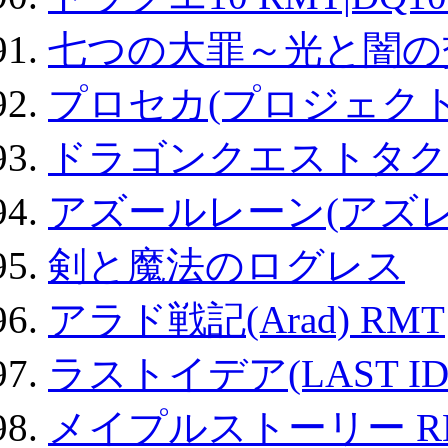
七つの大罪～光と闇の
プロセカ(プロジェク
ドラゴンクエストタク
アズールレーン(アズレ
剣と魔法のログレス
アラド戦記(Arad) RMT
ラストイデア(LAST ID
メイプルストーリー R