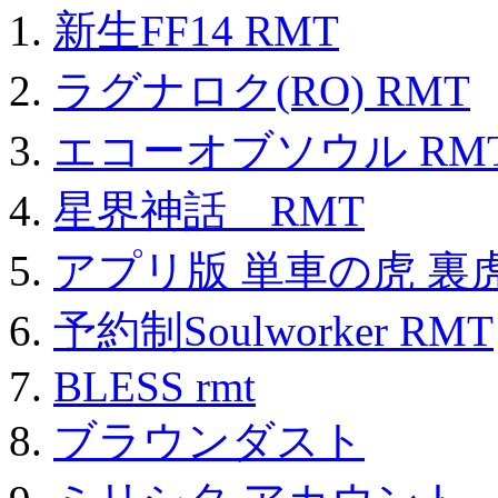
新生FF14 RMT
ラグナロク(RO) RMT
エコーオブソウル RM
星界神話 RMT
アプリ版 単車の虎 裏虎
予約制Soulworker RMT
BLESS rmt
ブラウンダスト