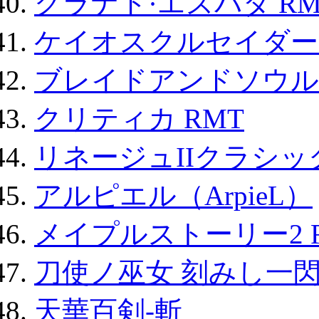
グラナド·エスパダ RM
ケイオスクルセイダーズ
ブレイドアンドソウル
クリティカ RMT
リネージュIIクラシッ
アルピエル（ArpieL）
メイプルストーリー2 
刀使ノ巫女 刻みし一閃
天華百剣-斬