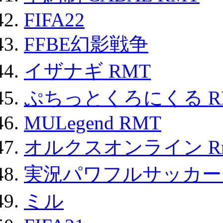
FIFA22
FFBE幻影戦争
イザナギ RMT
ぷちっとくろにくる R
MULegend RMT
オルクスオンライン R
実況パワフルサッカー 
ミル