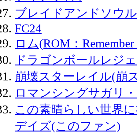
ブレイドアンドソウル
FC24
ロム(ROM：Remember of
ドラゴンボールレジェ
崩壊スターレイル(崩ス
ロマンシングサガリ・
この素晴らしい世界に
デイズ(このファン)