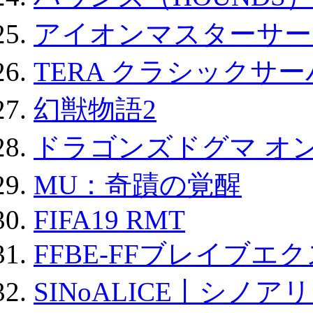
アイオンマスターサー
TERA クラシックサー
幻獣物語2
ドラゴンズドグマ オン
MU：奇蹟の覚醒
FIFA19 RMT
FFBE-FFブレイブエ
SINoALICE丨シノア