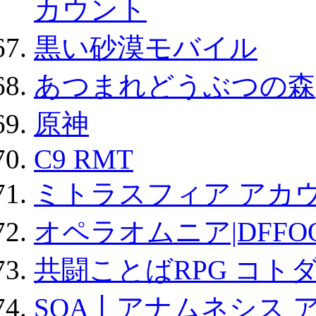
カウント
黒い砂漠モバイル
あつまれどうぶつの森
原神
C9 RMT
ミトラスフィア アカ
オペラオムニア|DFFO
共闘ことばRPG コト
SOA丨アナムネシス 