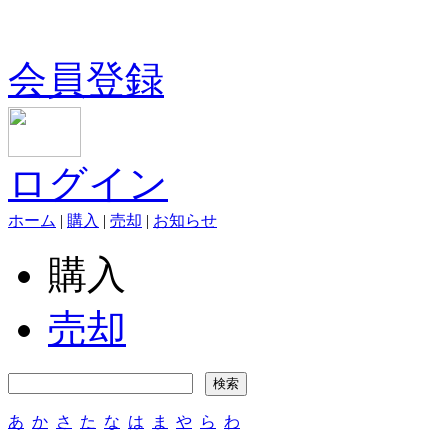
会員登録
ログイン
ホーム
|
購入
|
売却
|
お知らせ
購入
売却
あ
か
さ
た
な
は
ま
や
ら
わ