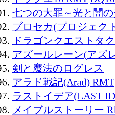
七つの大罪～光と闇の
プロセカ(プロジェク
ドラゴンクエストタク
アズールレーン(アズレ
剣と魔法のログレス
アラド戦記(Arad) RMT
ラストイデア(LAST ID
メイプルストーリー R