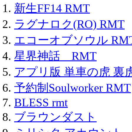
新生FF14 RMT
ラグナロク(RO) RMT
エコーオブソウル RM
星界神話 RMT
アプリ版 単車の虎 裏虎
予約制Soulworker RMT
BLESS rmt
ブラウンダスト