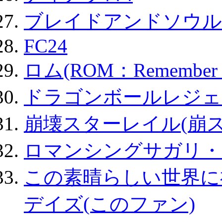
ブレイドアンドソウル
FC24
ロム(ROM：Remember of
ドラゴンボールレジェ
崩壊スターレイル(崩ス
ロマンシングサガリ・
この素晴らしい世界に
デイズ(このファン)