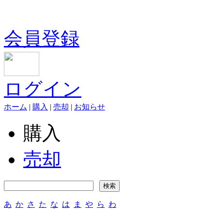
会員登録
ログイン
ホーム
|
購入
|
売却
|
お知らせ
購入
売却
あ
か
さ
た
な
は
ま
や
ら
わ