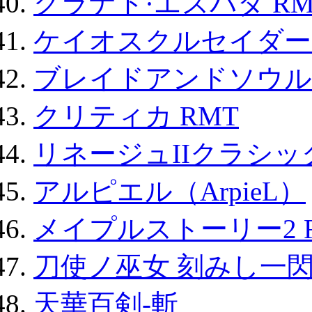
グラナド·エスパダ RM
ケイオスクルセイダーズ
ブレイドアンドソウル
クリティカ RMT
リネージュIIクラシッ
アルピエル（ArpieL）
メイプルストーリー2 
刀使ノ巫女 刻みし一閃
天華百剣-斬