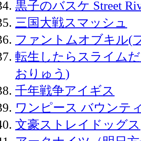
黒子のバスケ Street Ri
三国大戦スマッシュ
ファントムオブキル(
転生したらスライムだ
おりゅう)
千年戦争アイギス
ワンピース バウンテ
文豪ストレイドッグス