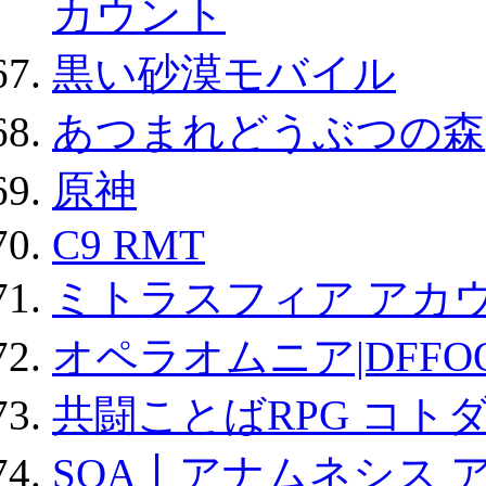
カウント
黒い砂漠モバイル
あつまれどうぶつの森
原神
C9 RMT
ミトラスフィア アカ
オペラオムニア|DFFO
共闘ことばRPG コト
SOA丨アナムネシス 