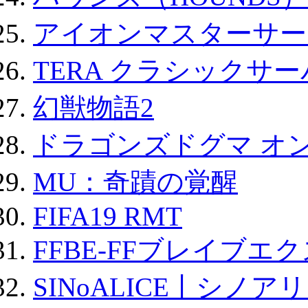
アイオンマスターサー
TERA クラシックサー
幻獣物語2
ドラゴンズドグマ オン
MU：奇蹟の覚醒
FIFA19 RMT
FFBE-FFブレイブエ
SINoALICE丨シノア