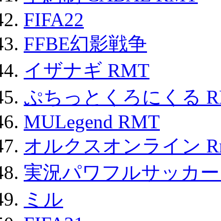
FIFA22
FFBE幻影戦争
イザナギ RMT
ぷちっとくろにくる R
MULegend RMT
オルクスオンライン R
実況パワフルサッカー 
ミル