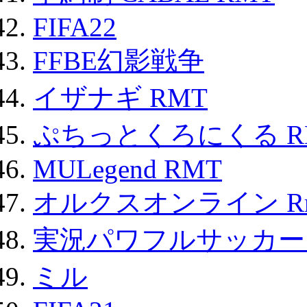
FIFA22
FFBE幻影戦争
イザナギ RMT
ぷちっとくろにくる R
MULegend RMT
オルクスオンライン R
実況パワフルサッカー 
ミル