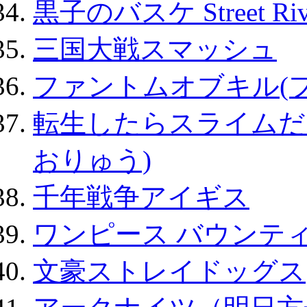
黒子のバスケ Street Ri
三国大戦スマッシュ
ファントムオブキル(
転生したらスライムだ
おりゅう)
千年戦争アイギス
ワンピース バウンテ
文豪ストレイドッグス