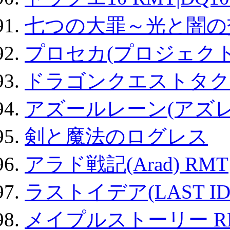
七つの大罪～光と闇の
プロセカ(プロジェク
ドラゴンクエストタク
アズールレーン(アズレ
剣と魔法のログレス
アラド戦記(Arad) RMT
ラストイデア(LAST ID
メイプルストーリー R