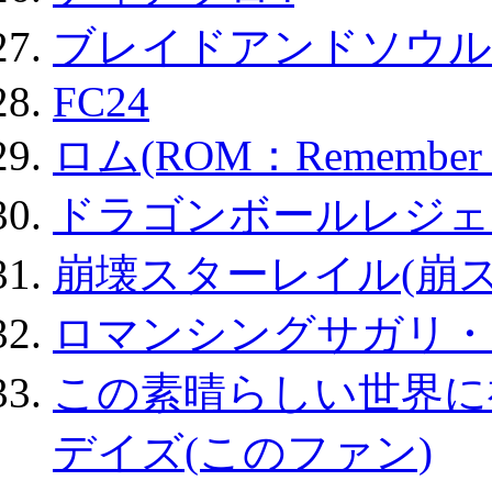
ブレイドアンドソウル
FC24
ロム(ROM：Remember of
ドラゴンボールレジェ
崩壊スターレイル(崩ス
ロマンシングサガリ・
この素晴らしい世界に
デイズ(このファン)