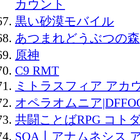
カウント
黒い砂漠モバイル
あつまれどうぶつの森
原神
C9 RMT
ミトラスフィア アカ
オペラオムニア|DFFO
共闘ことばRPG コト
SOA丨アナムネシス 