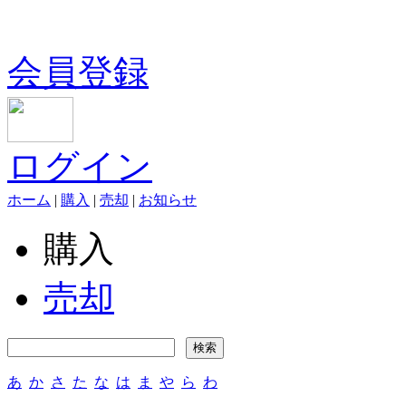
会員登録
ログイン
ホーム
|
購入
|
売却
|
お知らせ
購入
売却
あ
か
さ
た
な
は
ま
や
ら
わ