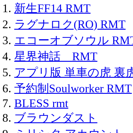
新生FF14 RMT
ラグナロク(RO) RMT
エコーオブソウル RM
星界神話 RMT
アプリ版 単車の虎 裏虎
予約制Soulworker RMT
BLESS rmt
ブラウンダスト