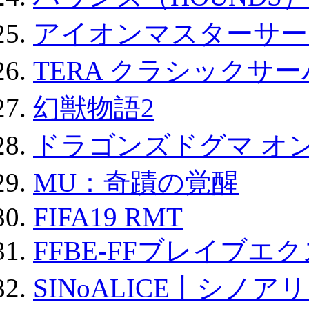
アイオンマスターサー
TERA クラシックサー
幻獣物語2
ドラゴンズドグマ オン
MU：奇蹟の覚醒
FIFA19 RMT
FFBE-FFブレイブエ
SINoALICE丨シノア