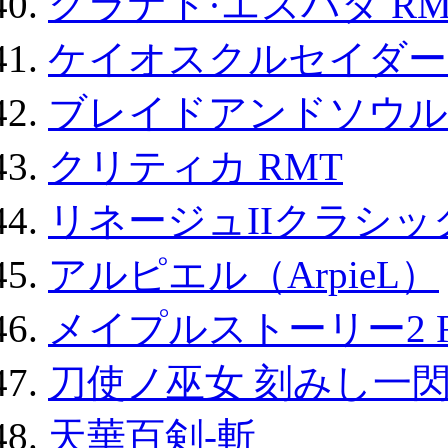
グラナド·エスパダ RM
ケイオスクルセイダーズ
ブレイドアンドソウル
クリティカ RMT
リネージュIIクラシッ
アルピエル（ArpieL）
メイプルストーリー2 
刀使ノ巫女 刻みし一閃
天華百剣-斬