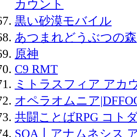
カウント
黒い砂漠モバイル
あつまれどうぶつの森
原神
C9 RMT
ミトラスフィア アカ
オペラオムニア|DFFO
共闘ことばRPG コト
SOA丨アナムネシス 