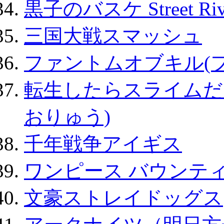
黒子のバスケ Street Ri
三国大戦スマッシュ
ファントムオブキル(
転生したらスライムだ
おりゅう)
千年戦争アイギス
ワンピース バウンテ
文豪ストレイドッグス