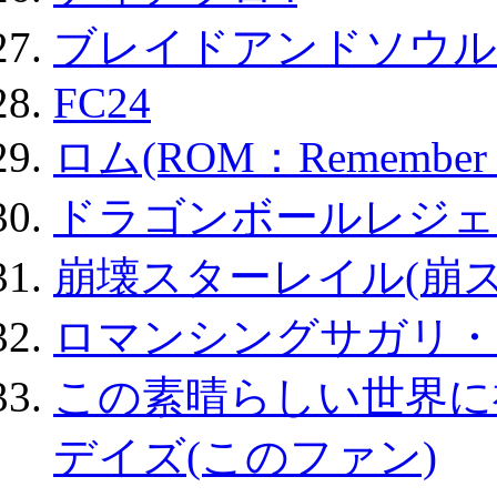
ブレイドアンドソウル
FC24
ロム(ROM：Remember of
ドラゴンボールレジェ
崩壊スターレイル(崩ス
ロマンシングサガリ・
この素晴らしい世界に
デイズ(このファン)