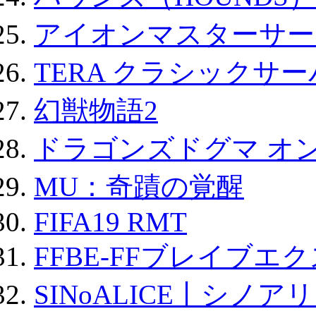
アイオンマスターサー
TERA クラシックサー
幻獣物語2
ドラゴンズドグマ オン
MU：奇蹟の覚醒
FIFA19 RMT
FFBE-FFブレイブエ
SINoALICE丨シノア