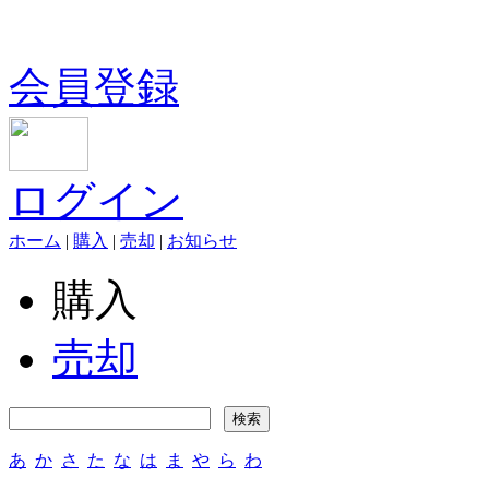
会員登録
ログイン
ホーム
|
購入
|
売却
|
お知らせ
購入
売却
あ
か
さ
た
な
は
ま
や
ら
わ