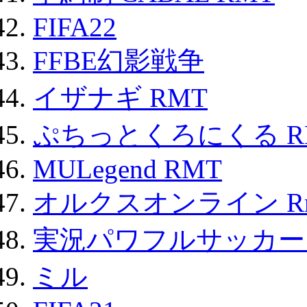
FIFA22
FFBE幻影戦争
イザナギ RMT
ぷちっとくろにくる R
MULegend RMT
オルクスオンライン R
実況パワフルサッカー 
ミル