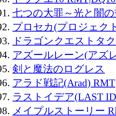
七つの大罪～光と闇の
プロセカ(プロジェク
ドラゴンクエストタク
アズールレーン(アズレ
剣と魔法のログレス
アラド戦記(Arad) RMT
ラストイデア(LAST ID
メイプルストーリー R