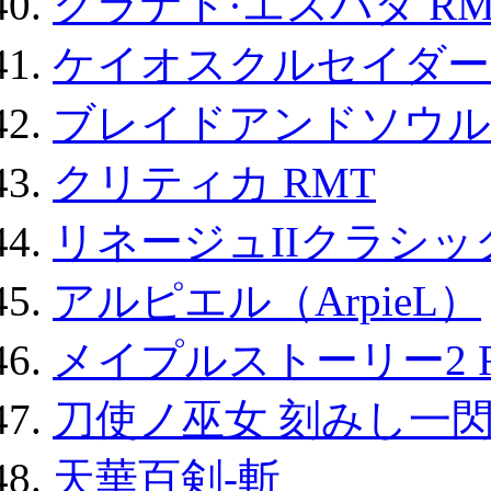
グラナド·エスパダ RM
ケイオスクルセイダーズ
ブレイドアンドソウル
クリティカ RMT
リネージュIIクラシッ
アルピエル（ArpieL）
メイプルストーリー2 
刀使ノ巫女 刻みし一閃
天華百剣-斬