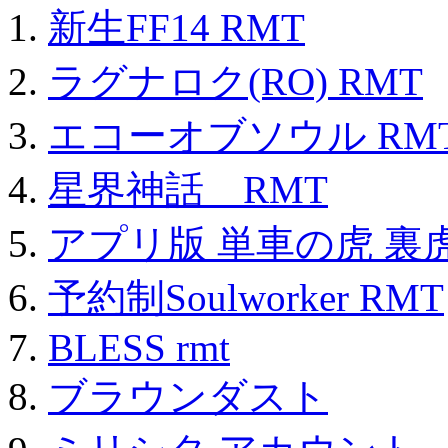
新生FF14 RMT
ラグナロク(RO) RMT
エコーオブソウル RM
星界神話 RMT
アプリ版 単車の虎 裏虎
予約制Soulworker RMT
BLESS rmt
ブラウンダスト