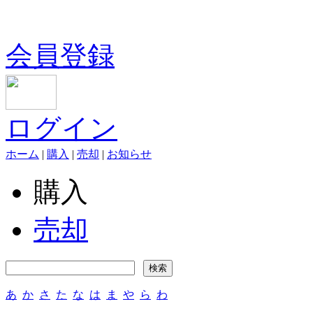
会員登録
ログイン
ホーム
|
購入
|
売却
|
お知らせ
購入
売却
あ
か
さ
た
な
は
ま
や
ら
わ