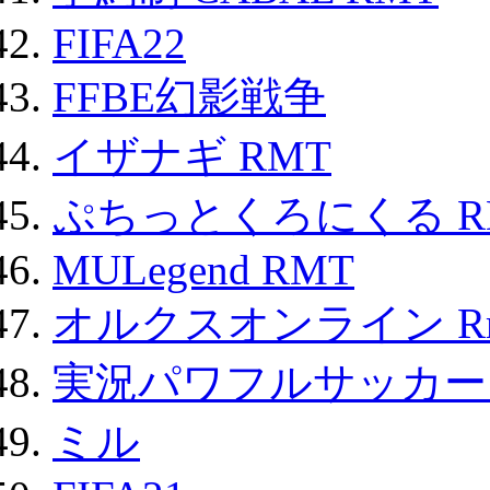
FIFA22
FFBE幻影戦争
イザナギ RMT
ぷちっとくろにくる R
MULegend RMT
オルクスオンライン R
実況パワフルサッカー 
ミル