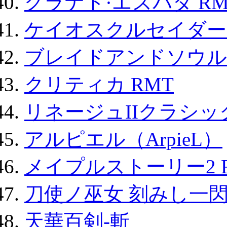
グラナド·エスパダ RM
ケイオスクルセイダーズ
ブレイドアンドソウル
クリティカ RMT
リネージュIIクラシッ
アルピエル（ArpieL）
メイプルストーリー2 
刀使ノ巫女 刻みし一閃
天華百剣-斬