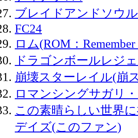
ブレイドアンドソウル
FC24
ロム(ROM：Remember of
ドラゴンボールレジェ
崩壊スターレイル(崩ス
ロマンシングサガリ・
この素晴らしい世界に
デイズ(このファン)