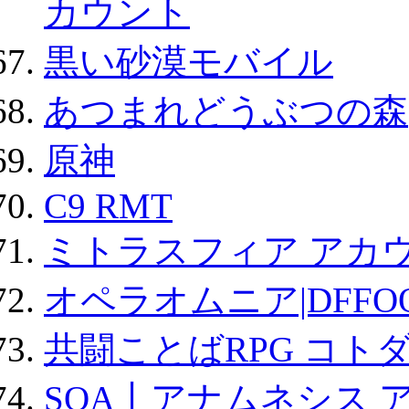
カウント
黒い砂漠モバイル
あつまれどうぶつの森
原神
C9 RMT
ミトラスフィア アカ
オペラオムニア|DFFO
共闘ことばRPG コト
SOA丨アナムネシス 