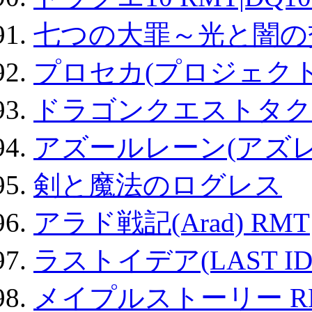
七つの大罪～光と闇の
プロセカ(プロジェク
ドラゴンクエストタク
アズールレーン(アズレ
剣と魔法のログレス
アラド戦記(Arad) RMT
ラストイデア(LAST ID
メイプルストーリー R