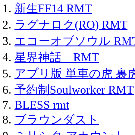
新生FF14 RMT
ラグナロク(RO) RMT
エコーオブソウル RM
星界神話 RMT
アプリ版 単車の虎 裏虎
予約制Soulworker RMT
BLESS rmt
ブラウンダスト