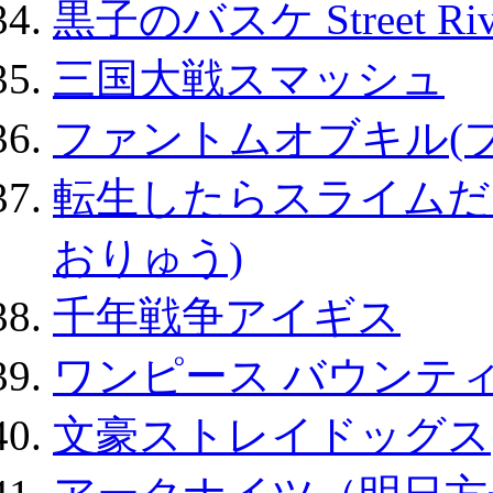
黒子のバスケ Street Ri
三国大戦スマッシュ
ファントムオブキル(
転生したらスライムだ
おりゅう)
千年戦争アイギス
ワンピース バウンテ
文豪ストレイドッグス