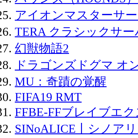
アイオンマスターサー
TERA クラシックサー
幻獣物語2
ドラゴンズドグマ オン
MU：奇蹟の覚醒
FIFA19 RMT
FFBE-FFブレイブエ
SINoALICE丨シノア