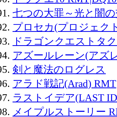
七つの大罪～光と闇の
プロセカ(プロジェク
ドラゴンクエストタク
アズールレーン(アズレ
剣と魔法のログレス
アラド戦記(Arad) RMT
ラストイデア(LAST ID
メイプルストーリー R