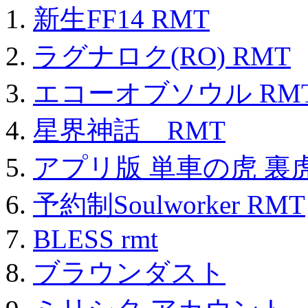
新生FF14 RMT
ラグナロク(RO) RMT
エコーオブソウル RM
星界神話 RMT
アプリ版 単車の虎 裏虎
予約制Soulworker RMT
BLESS rmt
ブラウンダスト