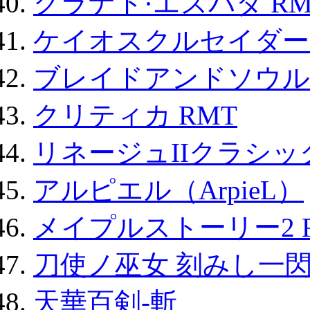
グラナド·エスパダ RM
ケイオスクルセイダーズ
ブレイドアンドソウル
クリティカ RMT
リネージュIIクラシッ
アルピエル（ArpieL）
メイプルストーリー2 
刀使ノ巫女 刻みし一閃
天華百剣-斬