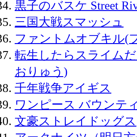
黒子のバスケ Street Ri
三国大戦スマッシュ
ファントムオブキル(
転生したらスライムだ
おりゅう)
千年戦争アイギス
ワンピース バウンテ
文豪ストレイドッグス