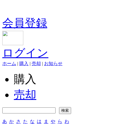
会員登録
ログイン
ホーム
|
購入
|
売却
|
お知らせ
購入
売却
あ
か
さ
た
な
は
ま
や
ら
わ