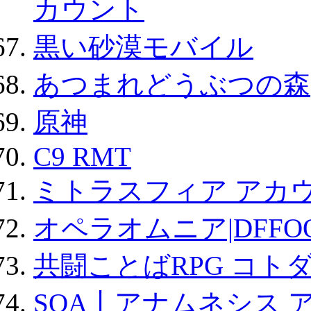
カウント
黒い砂漠モバイル
あつまれどうぶつの森
原神
C9 RMT
ミトラスフィア アカ
オペラオムニア|DFFO
共闘ことばRPG コト
SOA丨アナムネシス 