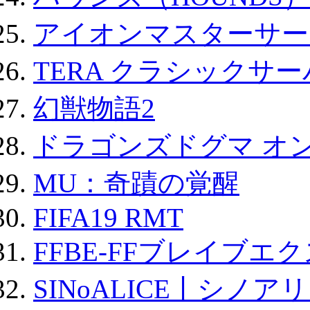
アイオンマスターサー
TERA クラシックサー
幻獣物語2
ドラゴンズドグマ オン
MU：奇蹟の覚醒
FIFA19 RMT
FFBE-FFブレイブエ
SINoALICE丨シノア