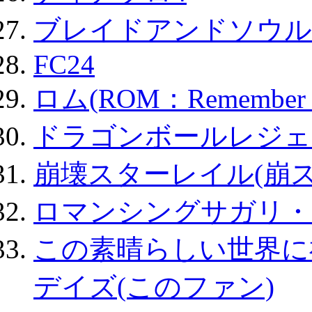
ブレイドアンドソウル
FC24
ロム(ROM：Remember of
ドラゴンボールレジェ
崩壊スターレイル(崩ス
ロマンシングサガリ・
この素晴らしい世界に
デイズ(このファン)