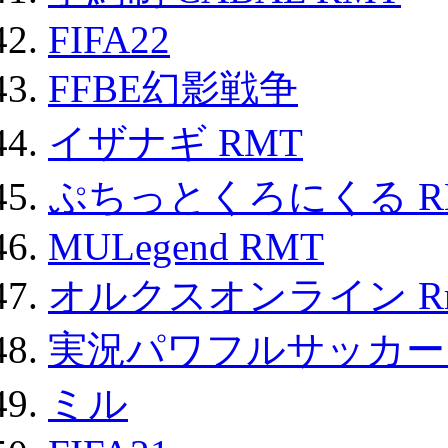
FIFA22
FFBE幻影戦争
イザナギ RMT
ぷちっとくろにくる R
MULegend RMT
オルクスオンライン R
実況パワフルサッカー 
ミル