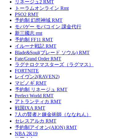
リネージュ2 RMT
トーラムオンライン Rmt
PSO2 RMT
予約制 幻想神域 RMT
モバゲー モバコイン 課金代行
新三國志 rmt
予約制 FF11 RMT
イルーナ戦記 RMT
Blade&Soul(ブレード ソウル) RMT
Fate/Grand Order RMT
ラグナロクマスターズ（ラグマス）
FORTNITE
レイヴン2(RAVEN2)
マビノギ RMT
予約制 リネージュ RMT
Perfect World RMT
アトランティカ RMT
戦国IXA RMT
7人の賢者と錬金術師（ななれん）
セレスアルカ RMT
予約制アイオン(AION) RMT
NBA 2K19