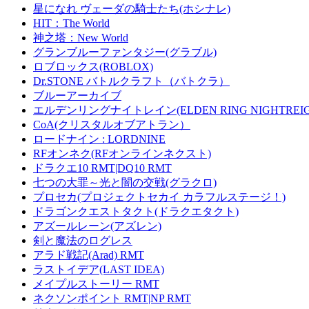
星になれ ヴェーダの騎士たち(ホシナレ)
HIT：The World
神之塔：New World
グランブルーファンタジー(グラブル)
ロブロックス(ROBLOX)
Dr.STONE バトルクラフト（バトクラ）
ブルーアーカイブ
エルデンリングナイトレイン(ELDEN RING NIGHTREIG
CoA(クリスタルオブアトラン）
ロードナイン : LORDNINE
RFオンネク(RFオンラインネクスト)
ドラクエ10 RMT|DQ10 RMT
七つの大罪～光と闇の交戦(グラクロ)
プロセカ(プロジェクトセカイ カラフルステージ！)
ドラゴンクエストタクト(ドラクエタクト)
アズールレーン(アズレン)
剣と魔法のログレス
アラド戦記(Arad) RMT
ラストイデア(LAST IDEA)
メイプルストーリー RMT
ネクソンポイント RMT|NP RMT