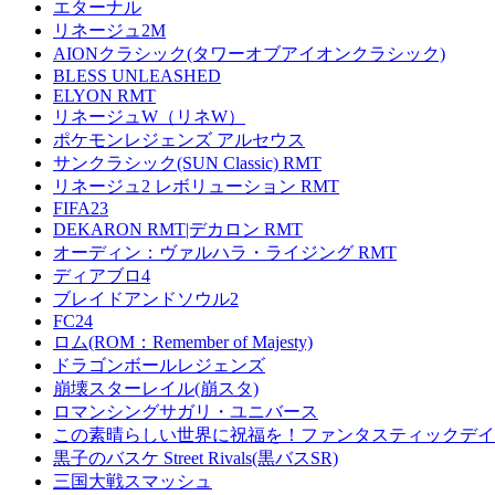
エターナル
リネージュ2M
AIONクラシック(タワーオブアイオンクラシック)
BLESS UNLEASHED
ELYON RMT
リネージュW（リネW）
ポケモンレジェンズ アルセウス
サンクラシック(SUN Classic) RMT
リネージュ2 レボリューション RMT
FIFA23
DEKARON RMT|デカロン RMT
オーディン：ヴァルハラ・ライジング RMT
ディアブロ4
ブレイドアンドソウル2
FC24
ロム(ROM：Remember of Majesty)
ドラゴンボールレジェンズ
崩壊スターレイル(崩スタ)
ロマンシングサガリ・ユニバース
この素晴らしい世界に祝福を！ファンタスティックデイズ
黒子のバスケ Street Rivals(黒バスSR)
三国大戦スマッシュ