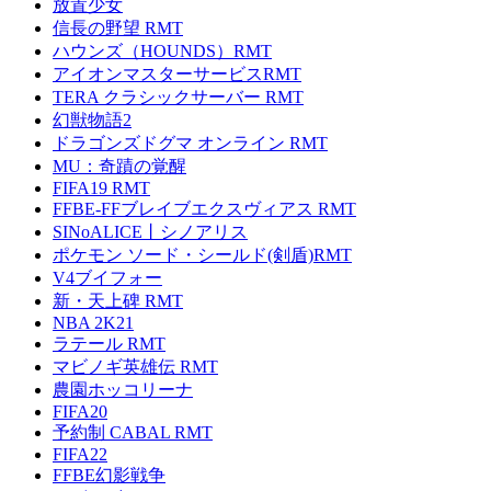
放置少女
信長の野望 RMT
ハウンズ（HOUNDS）RMT
アイオンマスターサービスRMT
TERA クラシックサーバー RMT
幻獣物語2
ドラゴンズドグマ オンライン RMT
MU：奇蹟の覚醒
FIFA19 RMT
FFBE-FFブレイブエクスヴィアス RMT
SINoALICE丨シノアリス
ポケモン ソード・シールド(剣盾)RMT
V4ブイフォー
新・天上碑 RMT
NBA 2K21
ラテール RMT
マビノギ英雄伝 RMT
農園ホッコリーナ
FIFA20
予約制 CABAL RMT
FIFA22
FFBE幻影戦争