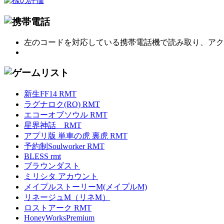
左のコードを対応している携帯電話機で読み取り、アク
新生FF14 RMT
ラグナロク(RO) RMT
エコーオブソウル RMT
星界神話 RMT
アプリ版 単車の虎 裏虎 RMT
予約制Soulworker RMT
BLESS rmt
ブラウンダスト
ミリシタ アカウント
メイプルストーリーM(メイプルM)
リネージュM（リネM）
ロストアーク RMT
HoneyWorksPremium