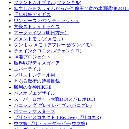
ファントムオブキル(ファンキル)
転生したらスライムだった件 魔王と竜の建国譚(まおり
千年戦争アイギス
ワンピース バウンティラッシュ
文豪ストレイドッグス
アークナイツ（明日方舟）
メメントモリ(メメモリ)
ダンまち メモリアフレーゼ(ダンメモ)
チェインクロニクル(チェンクロ)
神姫プロジェクト
魔界戦記ディスガイア
エバーテイル
プリストンテールＭ
とある魔術の禁書目録
勝利の女神NIKKE
パスオブエグザイル
スーパーロボット大戦DD(スパロボDD)
パニシング グレイレイヴン(パニグレ)
ポケモンマスターズ
プリンセスコネクト！Re:Dive (プリコネR)
ウマ娘 プリティーダービー(ウマ娘)