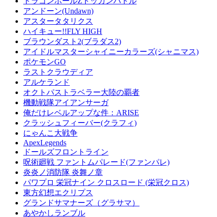
ドラゴンボールZドッカンバトル
アンドーン(Undawn)
アスタータタリクス
ハイキュー!!FLY HIGH
ブラウンダスト2(ブラダス2)
アイドルマスターシャイニーカラーズ(シャニマス)
ポケモンGO
ラストクラウディア
アルケランド
オクトパストラベラー大陸の覇者
機動戦隊アイアンサーガ
俺だけレベルアップな件：ARISE
クラッシュフィーバー(クラフィ)
にゃんこ大戦争
ApexLegends
ドールズフロントライン
呪術廻戦 ファントムパレード(ファンパレ)
炎炎ノ消防隊 炎舞ノ章
パワプロ 栄冠ナイン クロスロード (栄冠クロス)
東方幻想エクリプス
グランドサマナーズ（グラサマ）
あやかしランブル