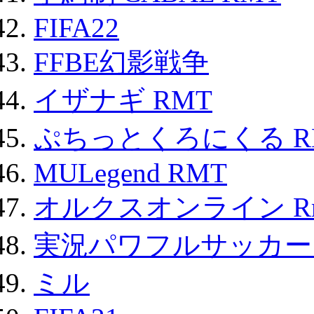
FIFA22
FFBE幻影戦争
イザナギ RMT
ぷちっとくろにくる R
MULegend RMT
オルクスオンライン R
実況パワフルサッカー 
ミル