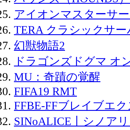
アイオンマスターサー
TERA クラシックサー
幻獣物語2
ドラゴンズドグマ オン
MU：奇蹟の覚醒
FIFA19 RMT
FFBE-FFブレイブエ
SINoALICE丨シノア