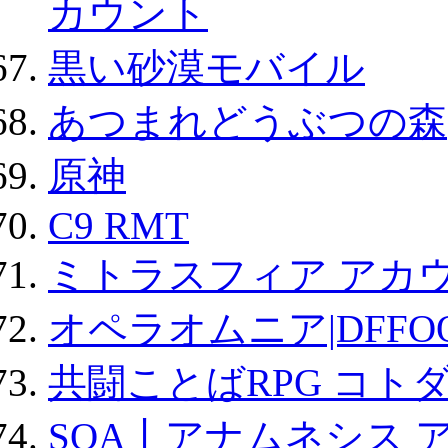
カウント
黒い砂漠モバイル
あつまれどうぶつの森
原神
C9 RMT
ミトラスフィア アカ
オペラオムニア|DFFO
共闘ことばRPG コト
SOA丨アナムネシス 