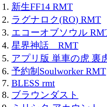
新生FF14 RMT
ラグナロク(RO) RMT
エコーオブソウル RM
星界神話 RMT
アプリ版 単車の虎 裏虎
予約制Soulworker RMT
BLESS rmt
ブラウンダスト