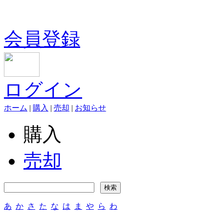
会員登録
ログイン
ホーム
|
購入
|
売却
|
お知らせ
購入
売却
あ
か
さ
た
な
は
ま
や
ら
わ