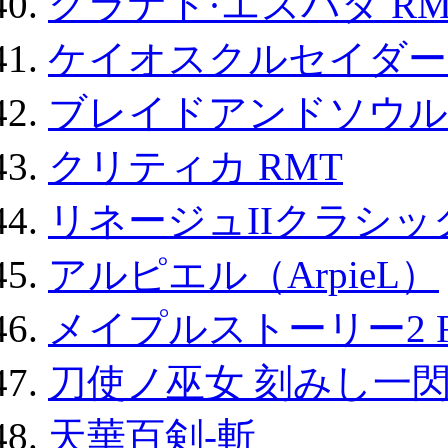
グラナド·エスパダ RM
ケイオスクルセイダーズ
ブレイドアンドソウル
クリティカ RMT
リネージュIIクラシッ
アルピエル（ArpieL）
メイプルストーリー2 
刀使ノ巫女 刻みし一閃
天華百剣-斬