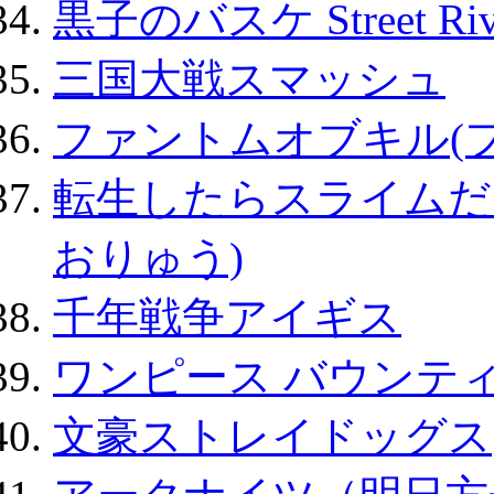
黒子のバスケ Street Ri
三国大戦スマッシュ
ファントムオブキル(
転生したらスライムだ
おりゅう)
千年戦争アイギス
ワンピース バウンテ
文豪ストレイドッグス