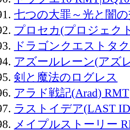
七つの大罪～光と闇の
プロセカ(プロジェク
ドラゴンクエストタク
アズールレーン(アズレ
剣と魔法のログレス
アラド戦記(Arad) RMT
ラストイデア(LAST ID
メイプルストーリー R