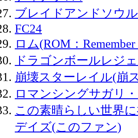
ブレイドアンドソウル
FC24
ロム(ROM：Remember of
ドラゴンボールレジェ
崩壊スターレイル(崩ス
ロマンシングサガリ・
この素晴らしい世界に
デイズ(このファン)