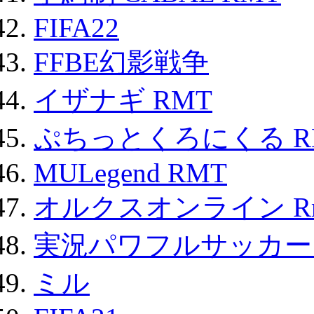
FIFA22
FFBE幻影戦争
イザナギ RMT
ぷちっとくろにくる R
MULegend RMT
オルクスオンライン R
実況パワフルサッカー 
ミル