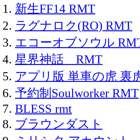
新生FF14 RMT
ラグナロク(RO) RMT
エコーオブソウル RM
星界神話 RMT
アプリ版 単車の虎 裏虎
予約制Soulworker RMT
BLESS rmt
ブラウンダスト