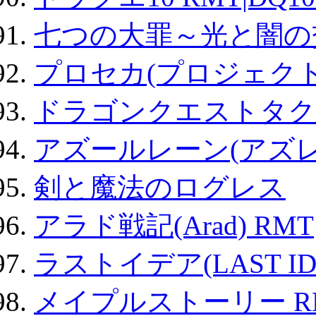
七つの大罪～光と闇の
プロセカ(プロジェク
ドラゴンクエストタク
アズールレーン(アズレ
剣と魔法のログレス
アラド戦記(Arad) RMT
ラストイデア(LAST ID
メイプルストーリー R