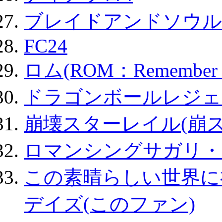
ブレイドアンドソウル
FC24
ロム(ROM：Remember of
ドラゴンボールレジェ
崩壊スターレイル(崩ス
ロマンシングサガリ・
この素晴らしい世界に
デイズ(このファン)