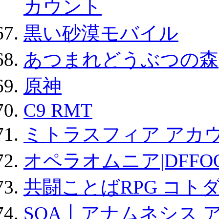
カウント
黒い砂漠モバイル
あつまれどうぶつの森
原神
C9 RMT
ミトラスフィア アカ
オペラオムニア|DFFO
共闘ことばRPG コト
SOA丨アナムネシス 