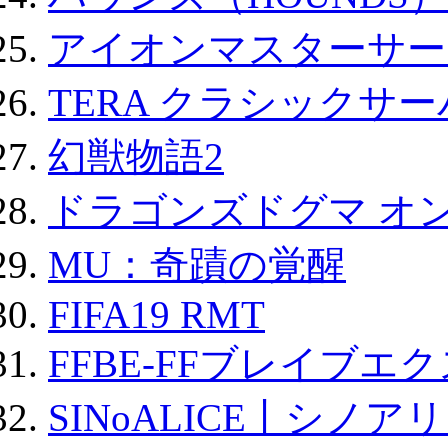
アイオンマスターサー
TERA クラシックサー
幻獣物語2
ドラゴンズドグマ オン
MU：奇蹟の覚醒
FIFA19 RMT
FFBE-FFブレイブエ
SINoALICE丨シノア