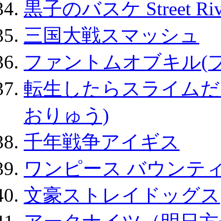
黒子のバスケ Street Ri
三国大戦スマッシュ
ファントムオブキル(
転生したらスライムだ
おりゅう)
千年戦争アイギス
ワンピース バウンテ
文豪ストレイドッグス