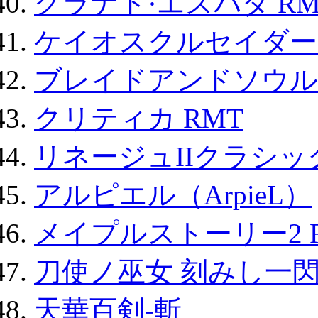
グラナド·エスパダ RM
ケイオスクルセイダーズ
ブレイドアンドソウル
クリティカ RMT
リネージュIIクラシッ
アルピエル（ArpieL）
メイプルストーリー2 
刀使ノ巫女 刻みし一閃
天華百剣-斬