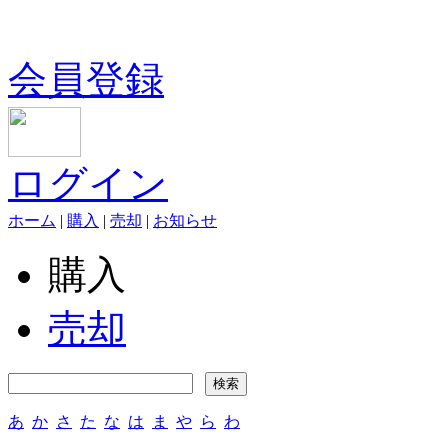
会員登録
ログイン
ホーム
|
購入
|
売却
|
お知らせ
購入
売却
あ
か
さ
た
な
は
ま
や
ら
わ