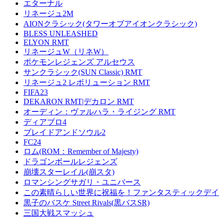
エターナル
リネージュ2M
AIONクラシック(タワーオブアイオンクラシック)
BLESS UNLEASHED
ELYON RMT
リネージュW（リネW）
ポケモンレジェンズ アルセウス
サンクラシック(SUN Classic) RMT
リネージュ2 レボリューション RMT
FIFA23
DEKARON RMT|デカロン RMT
オーディン：ヴァルハラ・ライジング RMT
ディアブロ4
ブレイドアンドソウル2
FC24
ロム(ROM：Remember of Majesty)
ドラゴンボールレジェンズ
崩壊スターレイル(崩スタ)
ロマンシングサガリ・ユニバース
この素晴らしい世界に祝福を！ファンタスティックデイズ
黒子のバスケ Street Rivals(黒バスSR)
三国大戦スマッシュ