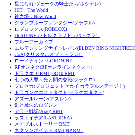
星になれ ヴェーダの騎士たち(ホシナレ)
HIT：The World
神之塔：New World
グランブルーファンタジー(グラブル)
ロブロックス(ROBLOX)
Dr.STONE バトルクラフト（バトクラ）
ブルーアーカイブ
エルデンリングナイトレイン(ELDEN RING NIGHTREIG
CoA(クリスタルオブアトラン）
ロードナイン : LORDNINE
RFオンネク(RFオンラインネクスト)
ドラクエ10 RMT|DQ10 RMT
七つの大罪～光と闇の交戦(グラクロ)
プロセカ(プロジェクトセカイ カラフルステージ！)
ドラゴンクエストタクト(ドラクエタクト)
アズールレーン(アズレン)
剣と魔法のログレス
アラド戦記(Arad) RMT
ラストイデア(LAST IDEA)
メイプルストーリー RMT
ネクソンポイント RMT|NP RMT