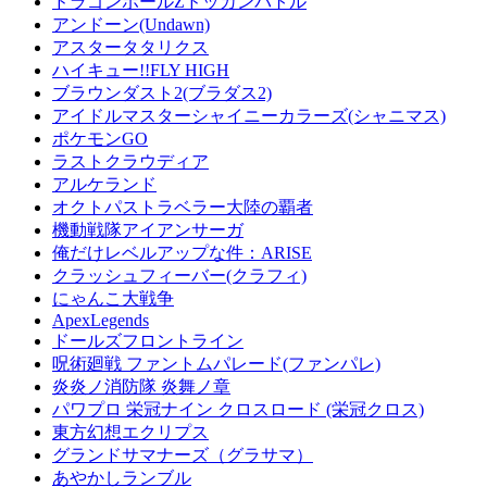
ドラゴンボールZドッカンバトル
アンドーン(Undawn)
アスタータタリクス
ハイキュー!!FLY HIGH
ブラウンダスト2(ブラダス2)
アイドルマスターシャイニーカラーズ(シャニマス)
ポケモンGO
ラストクラウディア
アルケランド
オクトパストラベラー大陸の覇者
機動戦隊アイアンサーガ
俺だけレベルアップな件：ARISE
クラッシュフィーバー(クラフィ)
にゃんこ大戦争
ApexLegends
ドールズフロントライン
呪術廻戦 ファントムパレード(ファンパレ)
炎炎ノ消防隊 炎舞ノ章
パワプロ 栄冠ナイン クロスロード (栄冠クロス)
東方幻想エクリプス
グランドサマナーズ（グラサマ）
あやかしランブル