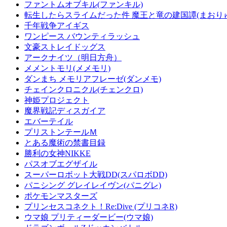
ファントムオブキル(ファンキル)
転生したらスライムだった件 魔王と竜の建国譚(まおり
千年戦争アイギス
ワンピース バウンティラッシュ
文豪ストレイドッグス
アークナイツ（明日方舟）
メメントモリ(メメモリ)
ダンまち メモリアフレーゼ(ダンメモ)
チェインクロニクル(チェンクロ)
神姫プロジェクト
魔界戦記ディスガイア
エバーテイル
プリストンテールＭ
とある魔術の禁書目録
勝利の女神NIKKE
パスオブエグザイル
スーパーロボット大戦DD(スパロボDD)
パニシング グレイレイヴン(パニグレ)
ポケモンマスターズ
プリンセスコネクト！Re:Dive (プリコネR)
ウマ娘 プリティーダービー(ウマ娘)