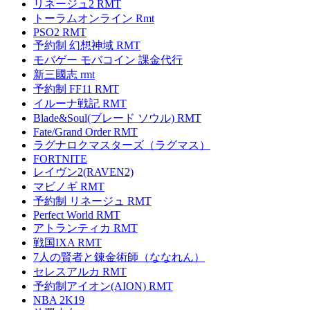
リネージュ2 RMT
トーラムオンライン Rmt
PSO2 RMT
予約制 幻想神域 RMT
モバゲー モバコイン 課金代行
新三國志 rmt
予約制 FF11 RMT
イルーナ戦記 RMT
Blade&Soul(ブレード ソウル) RMT
Fate/Grand Order RMT
ラグナロクマスターズ（ラグマス）
FORTNITE
レイヴン2(RAVEN2)
マビノギ RMT
予約制 リネージュ RMT
Perfect World RMT
アトランティカ RMT
戦国IXA RMT
7人の賢者と錬金術師（ななれん）
セレスアルカ RMT
予約制アイオン(AION) RMT
NBA 2K19