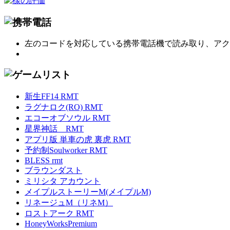
左のコードを対応している携帯電話機で読み取り、アク
新生FF14 RMT
ラグナロク(RO) RMT
エコーオブソウル RMT
星界神話 RMT
アプリ版 単車の虎 裏虎 RMT
予約制Soulworker RMT
BLESS rmt
ブラウンダスト
ミリシタ アカウント
メイプルストーリーM(メイプルM)
リネージュM（リネM）
ロストアーク RMT
HoneyWorksPremium