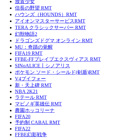
放置少女
信長の野望 RMT
ハウンズ（HOUNDS）RMT
アイオンマスターサービスRMT
TERA クラシックサーバー RMT
幻獣物語2
ドラゴンズドグマ オンライン RMT
MU：奇蹟の覚醒
FIFA19 RMT
FFBE-FFブレイブエクスヴィアス RMT
SINoALICE丨シノアリス
ポケモン ソード・シールド(剣盾)RMT
V4ブイフォー
新・天上碑 RMT
NBA 2K21
ラテール RMT
マビノギ英雄伝 RMT
農園ホッコリーナ
FIFA20
予約制 CABAL RMT
FIFA22
FFBE幻影戦争