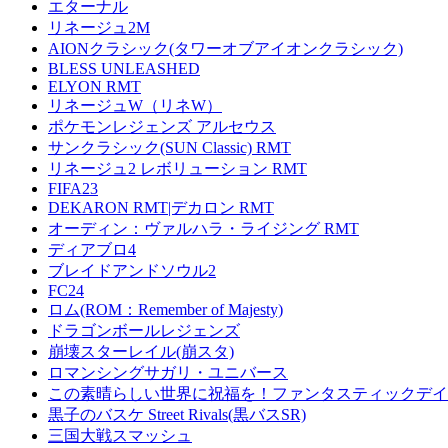
エターナル
リネージュ2M
AIONクラシック(タワーオブアイオンクラシック)
BLESS UNLEASHED
ELYON RMT
リネージュW（リネW）
ポケモンレジェンズ アルセウス
サンクラシック(SUN Classic) RMT
リネージュ2 レボリューション RMT
FIFA23
DEKARON RMT|デカロン RMT
オーディン：ヴァルハラ・ライジング RMT
ディアブロ4
ブレイドアンドソウル2
FC24
ロム(ROM：Remember of Majesty)
ドラゴンボールレジェンズ
崩壊スターレイル(崩スタ)
ロマンシングサガリ・ユニバース
この素晴らしい世界に祝福を！ファンタスティックデイズ
黒子のバスケ Street Rivals(黒バスSR)
三国大戦スマッシュ