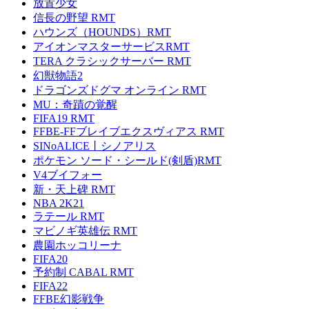
放置少女
信長の野望 RMT
ハウンズ（HOUNDS）RMT
アイオンマスターサービスRMT
TERA クラシックサーバー RMT
幻獣物語2
ドラゴンズドグマ オンライン RMT
MU：奇蹟の覚醒
FIFA19 RMT
FFBE-FFブレイブエクスヴィアス RMT
SINoALICE丨シノアリス
ポケモン ソード・シールド(剣盾)RMT
V4ブイフォー
新・天上碑 RMT
NBA 2K21
ラテール RMT
マビノギ英雄伝 RMT
農園ホッコリーナ
FIFA20
予約制 CABAL RMT
FIFA22
FFBE幻影戦争