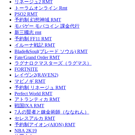
リネージュ2 RMT
トーラムオンライン Rmt
PSO2 RMT
予約制 幻想神域 RMT
モバゲー モバコイン 課金代行
新三國志 rmt
予約制 FF11 RMT
イルーナ戦記 RMT
Blade&Soul(ブレード ソウル) RMT
Fate/Grand Order RMT
ラグナロクマスターズ（ラグマス）
FORTNITE
レイヴン2(RAVEN2)
マビノギ RMT
予約制 リネージュ RMT
Perfect World RMT
アトランティカ RMT
戦国IXA RMT
7人の賢者と錬金術師（ななれん）
セレスアルカ RMT
予約制アイオン(AION) RMT
NBA 2K19