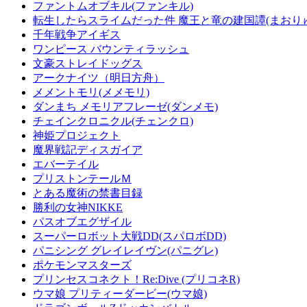
ファントムオブキル(ファンキル)
転生したらスライムだった件 魔王と竜の建国譚(まおり
千年戦争アイギス
ワンピース バウンティラッシュ
文豪ストレイドッグス
アークナイツ（明日方舟）
メメントモリ(メメモリ)
ダンまち メモリアフレーゼ(ダンメモ)
チェインクロニクル(チェンクロ)
神姫プロジェクト
魔界戦記ディスガイア
エバーテイル
プリストンテールＭ
とある魔術の禁書目録
勝利の女神NIKKE
パスオブエグザイル
スーパーロボット大戦DD(スパロボDD)
パニシング グレイレイヴン(パニグレ)
ポケモンマスターズ
プリンセスコネクト！Re:Dive (プリコネR)
ウマ娘 プリティーダービー(ウマ娘)