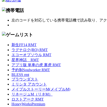
左のコードを対応している携帯電話機で読み取り、アク
新生FF14 RMT
ラグナロク(RO) RMT
エコーオブソウル RMT
星界神話 RMT
アプリ版 単車の虎 裏虎 RMT
予約制Soulworker RMT
BLESS rmt
ブラウンダスト
ミリシタ アカウント
メイプルストーリーM(メイプルM)
リネージュM（リネM）
ロストアーク RMT
HoneyWorksPremium