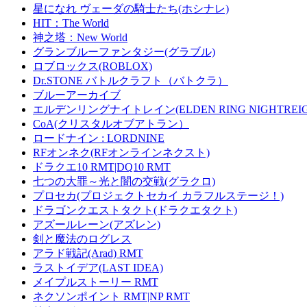
星になれ ヴェーダの騎士たち(ホシナレ)
HIT：The World
神之塔：New World
グランブルーファンタジー(グラブル)
ロブロックス(ROBLOX)
Dr.STONE バトルクラフト（バトクラ）
ブルーアーカイブ
エルデンリングナイトレイン(ELDEN RING NIGHTREIG
CoA(クリスタルオブアトラン）
ロードナイン : LORDNINE
RFオンネク(RFオンラインネクスト)
ドラクエ10 RMT|DQ10 RMT
七つの大罪～光と闇の交戦(グラクロ)
プロセカ(プロジェクトセカイ カラフルステージ！)
ドラゴンクエストタクト(ドラクエタクト)
アズールレーン(アズレン)
剣と魔法のログレス
アラド戦記(Arad) RMT
ラストイデア(LAST IDEA)
メイプルストーリー RMT
ネクソンポイント RMT|NP RMT