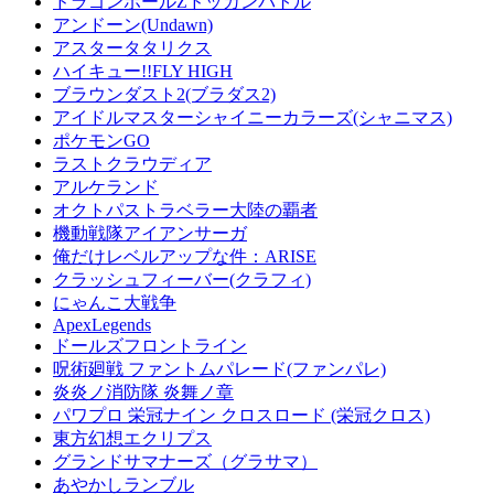
ドラゴンボールZドッカンバトル
アンドーン(Undawn)
アスタータタリクス
ハイキュー!!FLY HIGH
ブラウンダスト2(ブラダス2)
アイドルマスターシャイニーカラーズ(シャニマス)
ポケモンGO
ラストクラウディア
アルケランド
オクトパストラベラー大陸の覇者
機動戦隊アイアンサーガ
俺だけレベルアップな件：ARISE
クラッシュフィーバー(クラフィ)
にゃんこ大戦争
ApexLegends
ドールズフロントライン
呪術廻戦 ファントムパレード(ファンパレ)
炎炎ノ消防隊 炎舞ノ章
パワプロ 栄冠ナイン クロスロード (栄冠クロス)
東方幻想エクリプス
グランドサマナーズ（グラサマ）
あやかしランブル