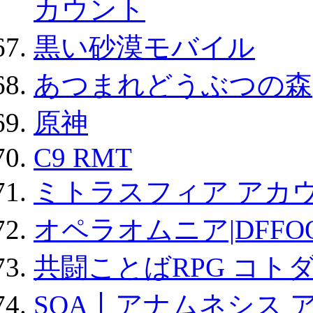
カウント
黒い砂漠モバイル
あつまれどうぶつの森
原神
C9 RMT
ミトラスフィア アカ
オペラオムニア|DFFO
共闘ことばRPG コト
SOA丨アナムネシス 