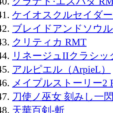
グラナド·エスパダ RM
ケイオスクルセイダーズ
ブレイドアンドソウル
クリティカ RMT
リネージュIIクラシッ
アルピエル（ArpieL）
メイプルストーリー2 
刀使ノ巫女 刻みし一閃
天華百剣-斬