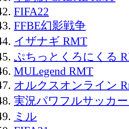
FIFA22
FFBE幻影戦争
イザナギ RMT
ぷちっとくろにくる R
MULegend RMT
オルクスオンライン R
実況パワフルサッカー 
ミル