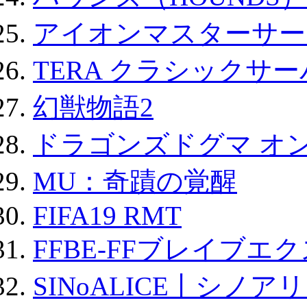
アイオンマスターサー
TERA クラシックサー
幻獣物語2
ドラゴンズドグマ オン
MU：奇蹟の覚醒
FIFA19 RMT
FFBE-FFブレイブエ
SINoALICE丨シノア