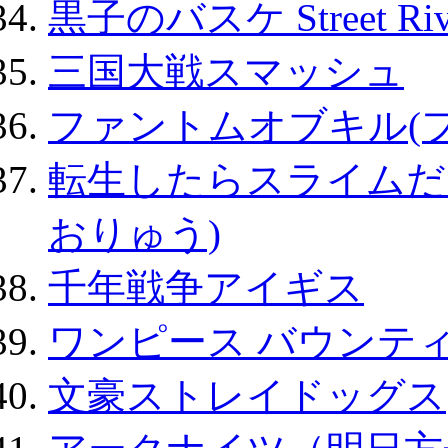
黒子のバスケ Street Ri
三国大戦スマッシュ
ファントムオブキル(
転生したらスライムだ
おりゅう)
千年戦争アイギス
ワンピース バウンテ
文豪ストレイドッグス