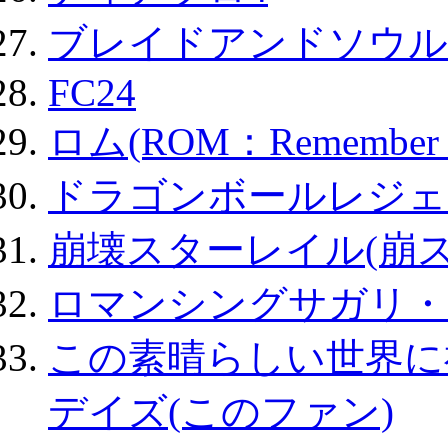
ブレイドアンドソウル
FC24
ロム(ROM：Remember of
ドラゴンボールレジェ
崩壊スターレイル(崩ス
ロマンシングサガリ・
この素晴らしい世界に
デイズ(このファン)