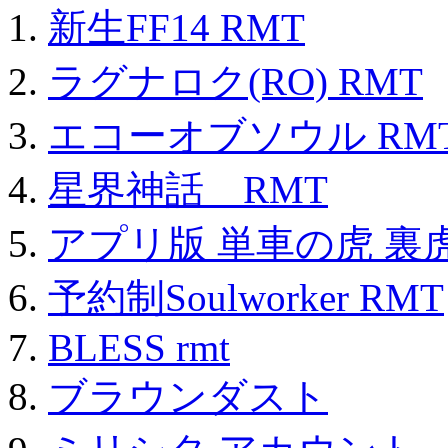
新生FF14 RMT
ラグナロク(RO) RMT
エコーオブソウル RM
星界神話 RMT
アプリ版 単車の虎 裏虎
予約制Soulworker RMT
BLESS rmt
ブラウンダスト