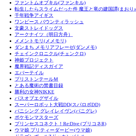
ファントムオブキル(ファンキル)
転生したらスライムだった件 魔王と竜の建国譚(まおり
千年戦争アイギス
ワンピース バウンティラッシュ
文豪ストレイドッグス
アークナイツ（明日方舟）
メメントモリ(メメモリ)
ダンまち メモリアフレーゼ(ダンメモ)
チェインクロニクル(チェンクロ)
神姫プロジェクト
魔界戦記ディスガイア
エバーテイル
プリストンテールＭ
とある魔術の禁書目録
勝利の女神NIKKE
パスオブエグザイル
スーパーロボット大戦DD(スパロボDD)
パニシング グレイレイヴン(パニグレ)
ポケモンマスターズ
プリンセスコネクト！Re:Dive (プリコネR)
ウマ娘 プリティーダービー(ウマ娘)