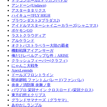
ドラゴンボールZドッカンバトル
アンドーン(Undawn)
アスタータタリクス
ハイキュー!!FLY HIGH
ブラウンダスト2(ブラダス2)
アイドルマスターシャイニーカラーズ(シャニマス)
ポケモンGO
ラストクラウディア
アルケランド
オクトパストラベラー大陸の覇者
機動戦隊アイアンサーガ
俺だけレベルアップな件：ARISE
クラッシュフィーバー(クラフィ)
にゃんこ大戦争
ApexLegends
ドールズフロントライン
呪術廻戦 ファントムパレード(ファンパレ)
炎炎ノ消防隊 炎舞ノ章
パワプロ 栄冠ナイン クロスロード (栄冠クロス)
東方幻想エクリプス
グランドサマナーズ（グラサマ）
あやかしランブル