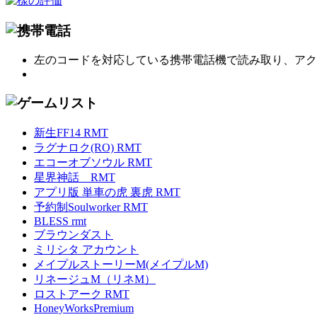
左のコードを対応している携帯電話機で読み取り、アク
新生FF14 RMT
ラグナロク(RO) RMT
エコーオブソウル RMT
星界神話 RMT
アプリ版 単車の虎 裏虎 RMT
予約制Soulworker RMT
BLESS rmt
ブラウンダスト
ミリシタ アカウント
メイプルストーリーM(メイプルM)
リネージュM（リネM）
ロストアーク RMT
HoneyWorksPremium