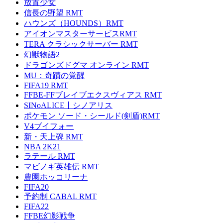
放置少女
信長の野望 RMT
ハウンズ（HOUNDS）RMT
アイオンマスターサービスRMT
TERA クラシックサーバー RMT
幻獣物語2
ドラゴンズドグマ オンライン RMT
MU：奇蹟の覚醒
FIFA19 RMT
FFBE-FFブレイブエクスヴィアス RMT
SINoALICE丨シノアリス
ポケモン ソード・シールド(剣盾)RMT
V4ブイフォー
新・天上碑 RMT
NBA 2K21
ラテール RMT
マビノギ英雄伝 RMT
農園ホッコリーナ
FIFA20
予約制 CABAL RMT
FIFA22
FFBE幻影戦争