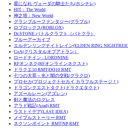
星になれ ヴェーダの騎士たち(ホシナレ)
HIT：The World
神之塔：New World
グランブルーファンタジー(グラブル)
ロブロックス(ROBLOX)
Dr.STONE バトルクラフト（バトクラ）
ブルーアーカイブ
エルデンリングナイトレイン(ELDEN RING NIGHTREIG
CoA(クリスタルオブアトラン）
ロードナイン : LORDNINE
RFオンネク(RFオンラインネクスト)
ドラクエ10 RMT|DQ10 RMT
七つの大罪～光と闇の交戦(グラクロ)
プロセカ(プロジェクトセカイ カラフルステージ！)
ドラゴンクエストタクト(ドラクエタクト)
アズールレーン(アズレン)
剣と魔法のログレス
アラド戦記(Arad) RMT
ラストイデア(LAST IDEA)
メイプルストーリー RMT
ネクソンポイント RMT|NP RMT