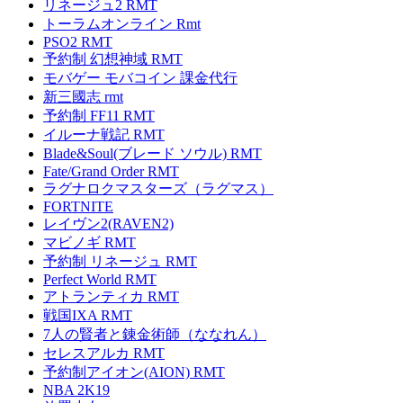
リネージュ2 RMT
トーラムオンライン Rmt
PSO2 RMT
予約制 幻想神域 RMT
モバゲー モバコイン 課金代行
新三國志 rmt
予約制 FF11 RMT
イルーナ戦記 RMT
Blade&Soul(ブレード ソウル) RMT
Fate/Grand Order RMT
ラグナロクマスターズ（ラグマス）
FORTNITE
レイヴン2(RAVEN2)
マビノギ RMT
予約制 リネージュ RMT
Perfect World RMT
アトランティカ RMT
戦国IXA RMT
7人の賢者と錬金術師（ななれん）
セレスアルカ RMT
予約制アイオン(AION) RMT
NBA 2K19