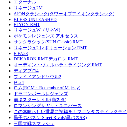
エターナル
リネージュ2M
AIONクラシック(タワーオブアイオンクラシック)
BLESS UNLEASHED
ELYON RMT
リネージュW（リネW）
ポケモンレジェンズ アルセウス
サンクラシック(SUN Classic) RMT
リネージュ2 レボリューション RMT
FIFA23
DEKARON RMT|デカロン RMT
オーディン：ヴァルハラ・ライジング RMT
ディアブロ4
ブレイドアンドソウル2
FC24
ロム(ROM：Remember of Majesty)
ドラゴンボールレジェンズ
崩壊スターレイル(崩スタ)
ロマンシングサガリ・ユニバース
この素晴らしい世界に祝福を！ファンタスティックデイズ
黒子のバスケ Street Rivals(黒バスSR)
三国大戦スマッシュ