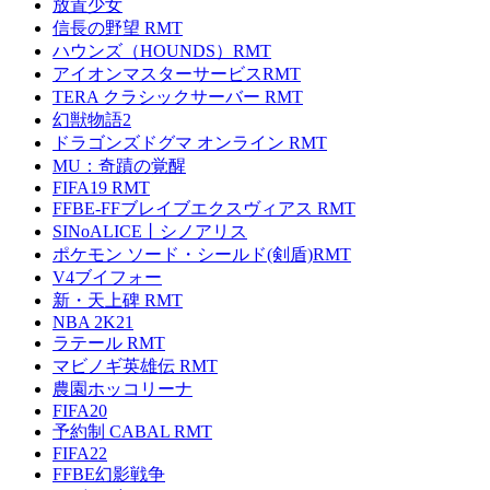
放置少女
信長の野望 RMT
ハウンズ（HOUNDS）RMT
アイオンマスターサービスRMT
TERA クラシックサーバー RMT
幻獣物語2
ドラゴンズドグマ オンライン RMT
MU：奇蹟の覚醒
FIFA19 RMT
FFBE-FFブレイブエクスヴィアス RMT
SINoALICE丨シノアリス
ポケモン ソード・シールド(剣盾)RMT
V4ブイフォー
新・天上碑 RMT
NBA 2K21
ラテール RMT
マビノギ英雄伝 RMT
農園ホッコリーナ
FIFA20
予約制 CABAL RMT
FIFA22
FFBE幻影戦争