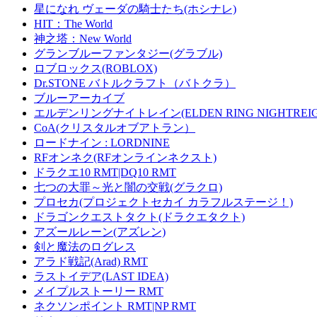
星になれ ヴェーダの騎士たち(ホシナレ)
HIT：The World
神之塔：New World
グランブルーファンタジー(グラブル)
ロブロックス(ROBLOX)
Dr.STONE バトルクラフト（バトクラ）
ブルーアーカイブ
エルデンリングナイトレイン(ELDEN RING NIGHTREIG
CoA(クリスタルオブアトラン）
ロードナイン : LORDNINE
RFオンネク(RFオンラインネクスト)
ドラクエ10 RMT|DQ10 RMT
七つの大罪～光と闇の交戦(グラクロ)
プロセカ(プロジェクトセカイ カラフルステージ！)
ドラゴンクエストタクト(ドラクエタクト)
アズールレーン(アズレン)
剣と魔法のログレス
アラド戦記(Arad) RMT
ラストイデア(LAST IDEA)
メイプルストーリー RMT
ネクソンポイント RMT|NP RMT