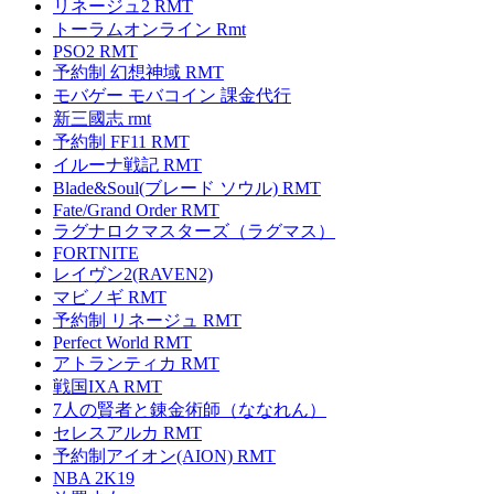
リネージュ2 RMT
トーラムオンライン Rmt
PSO2 RMT
予約制 幻想神域 RMT
モバゲー モバコイン 課金代行
新三國志 rmt
予約制 FF11 RMT
イルーナ戦記 RMT
Blade&Soul(ブレード ソウル) RMT
Fate/Grand Order RMT
ラグナロクマスターズ（ラグマス）
FORTNITE
レイヴン2(RAVEN2)
マビノギ RMT
予約制 リネージュ RMT
Perfect World RMT
アトランティカ RMT
戦国IXA RMT
7人の賢者と錬金術師（ななれん）
セレスアルカ RMT
予約制アイオン(AION) RMT
NBA 2K19