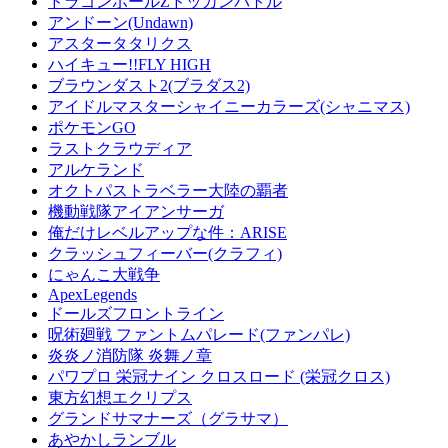
ドラゴンボールZドッカンバトル
アンドーン(Undawn)
アスタータタリクス
ハイキュー!!FLY HIGH
ブラウンダスト2(ブラダス2)
アイドルマスターシャイニーカラーズ(シャニマス)
ポケモンGO
ラストクラウディア
アルケランド
オクトパストラベラー大陸の覇者
機動戦隊アイアンサーガ
俺だけレベルアップな件：ARISE
クラッシュフィーバー(クラフィ)
にゃんこ大戦争
ApexLegends
ドールズフロントライン
呪術廻戦 ファントムパレード(ファンパレ)
炎炎ノ消防隊 炎舞ノ章
パワプロ 栄冠ナイン クロスロード (栄冠クロス)
東方幻想エクリプス
グランドサマナーズ（グラサマ）
あやかしランブル