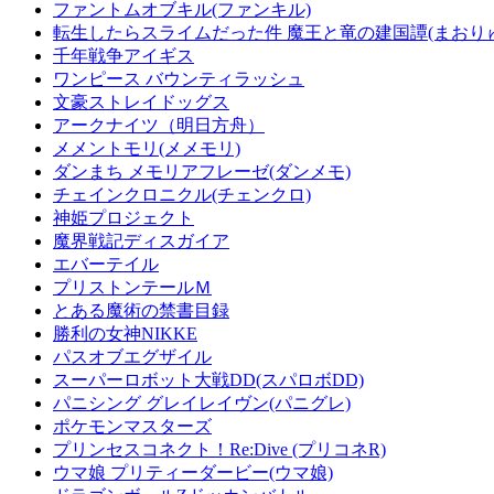
ファントムオブキル(ファンキル)
転生したらスライムだった件 魔王と竜の建国譚(まおり
千年戦争アイギス
ワンピース バウンティラッシュ
文豪ストレイドッグス
アークナイツ（明日方舟）
メメントモリ(メメモリ)
ダンまち メモリアフレーゼ(ダンメモ)
チェインクロニクル(チェンクロ)
神姫プロジェクト
魔界戦記ディスガイア
エバーテイル
プリストンテールＭ
とある魔術の禁書目録
勝利の女神NIKKE
パスオブエグザイル
スーパーロボット大戦DD(スパロボDD)
パニシング グレイレイヴン(パニグレ)
ポケモンマスターズ
プリンセスコネクト！Re:Dive (プリコネR)
ウマ娘 プリティーダービー(ウマ娘)