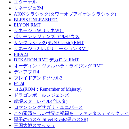
エターナル
リネージュ2M
AIONクラシック(タワーオブアイオンクラシック)
BLESS UNLEASHED
ELYON RMT
リネージュW（リネW）
ポケモンレジェンズ アルセウス
サンクラシック(SUN Classic) RMT
リネージュ2 レボリューション RMT
FIFA23
DEKARON RMT|デカロン RMT
オーディン：ヴァルハラ・ライジング RMT
ディアブロ4
ブレイドアンドソウル2
FC24
ロム(ROM：Remember of Majesty)
ドラゴンボールレジェンズ
崩壊スターレイル(崩スタ)
ロマンシングサガリ・ユニバース
この素晴らしい世界に祝福を！ファンタスティックデイズ
黒子のバスケ Street Rivals(黒バスSR)
三国大戦スマッシュ