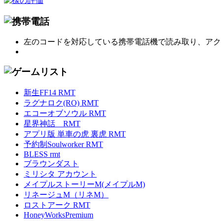
左のコードを対応している携帯電話機で読み取り、アク
新生FF14 RMT
ラグナロク(RO) RMT
エコーオブソウル RMT
星界神話 RMT
アプリ版 単車の虎 裏虎 RMT
予約制Soulworker RMT
BLESS rmt
ブラウンダスト
ミリシタ アカウント
メイプルストーリーM(メイプルM)
リネージュM（リネM）
ロストアーク RMT
HoneyWorksPremium