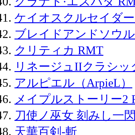
グラナド·エスパダ RM
ケイオスクルセイダーズ
ブレイドアンドソウル
クリティカ RMT
リネージュIIクラシッ
アルピエル（ArpieL）
メイプルストーリー2 
刀使ノ巫女 刻みし一閃
天華百剣-斬