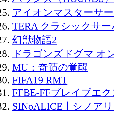
アイオンマスターサー
TERA クラシックサー
幻獣物語2
ドラゴンズドグマ オン
MU：奇蹟の覚醒
FIFA19 RMT
FFBE-FFブレイブエ
SINoALICE丨シノア