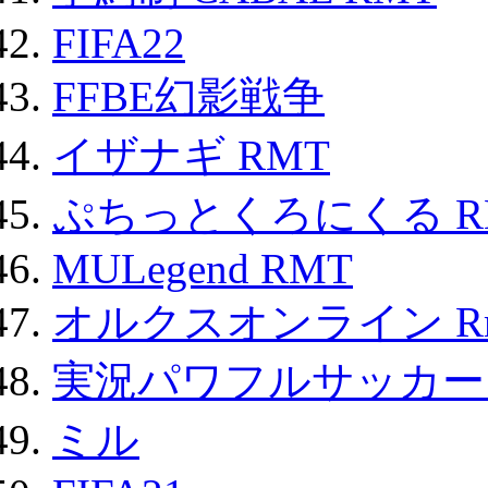
FIFA22
FFBE幻影戦争
イザナギ RMT
ぷちっとくろにくる R
MULegend RMT
オルクスオンライン R
実況パワフルサッカー 
ミル