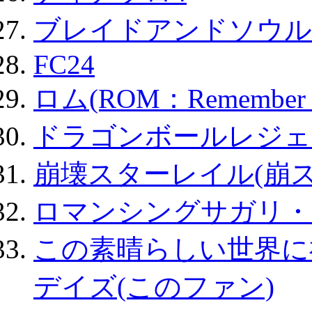
ブレイドアンドソウル
FC24
ロム(ROM：Remember of
ドラゴンボールレジェ
崩壊スターレイル(崩ス
ロマンシングサガリ・
この素晴らしい世界に
デイズ(このファン)