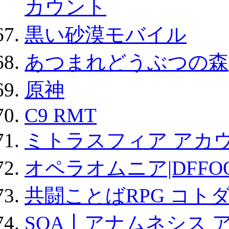
カウント
黒い砂漠モバイル
あつまれどうぶつの森
原神
C9 RMT
ミトラスフィア アカ
オペラオムニア|DFFO
共闘ことばRPG コト
SOA丨アナムネシス 