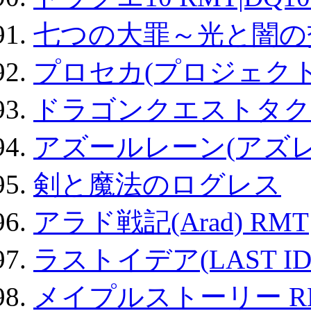
七つの大罪～光と闇の
プロセカ(プロジェク
ドラゴンクエストタク
アズールレーン(アズレ
剣と魔法のログレス
アラド戦記(Arad) RMT
ラストイデア(LAST ID
メイプルストーリー R