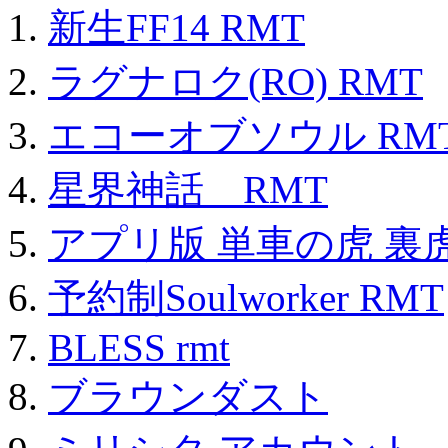
新生FF14 RMT
ラグナロク(RO) RMT
エコーオブソウル RM
星界神話 RMT
アプリ版 単車の虎 裏虎
予約制Soulworker RMT
BLESS rmt
ブラウンダスト