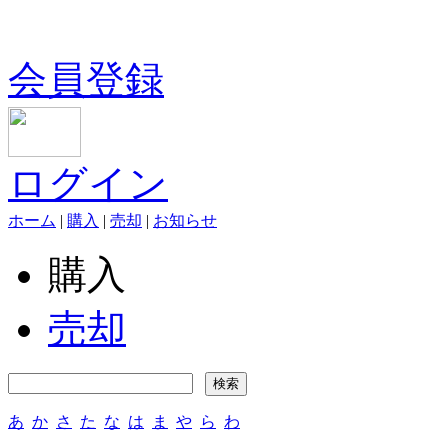
会員登録
ログイン
ホーム
|
購入
|
売却
|
お知らせ
購入
売却
あ
か
さ
た
な
は
ま
や
ら
わ