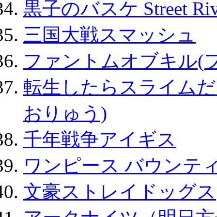
黒子のバスケ Street Ri
三国大戦スマッシュ
ファントムオブキル(
転生したらスライムだ
おりゅう)
千年戦争アイギス
ワンピース バウンテ
文豪ストレイドッグス