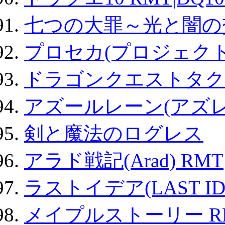
七つの大罪～光と闇の
プロセカ(プロジェク
ドラゴンクエストタク
アズールレーン(アズレ
剣と魔法のログレス
アラド戦記(Arad) RMT
ラストイデア(LAST ID
メイプルストーリー R