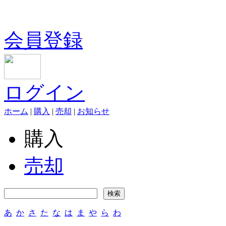
会員登録
ログイン
ホーム
|
購入
|
売却
|
お知らせ
購入
売却
あ
か
さ
た
な
は
ま
や
ら
わ