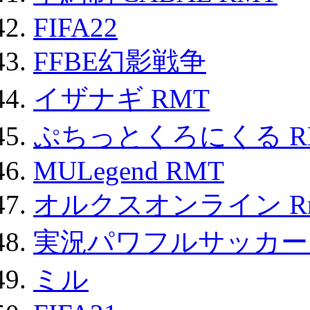
FIFA22
FFBE幻影戦争
イザナギ RMT
ぷちっとくろにくる R
MULegend RMT
オルクスオンライン R
実況パワフルサッカー 
ミル