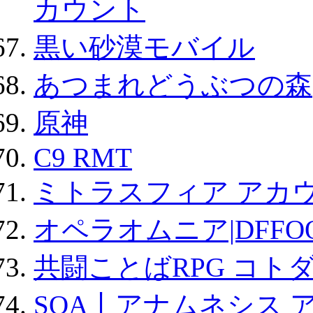
カウント
黒い砂漠モバイル
あつまれどうぶつの森
原神
C9 RMT
ミトラスフィア アカ
オペラオムニア|DFFO
共闘ことばRPG コト
SOA丨アナムネシス 