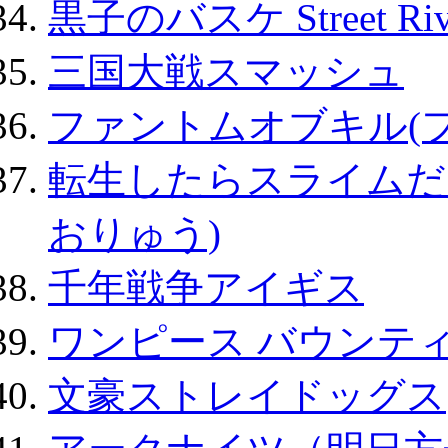
黒子のバスケ Street Ri
三国大戦スマッシュ
ファントムオブキル(
転生したらスライムだ
おりゅう)
千年戦争アイギス
ワンピース バウンテ
文豪ストレイドッグス