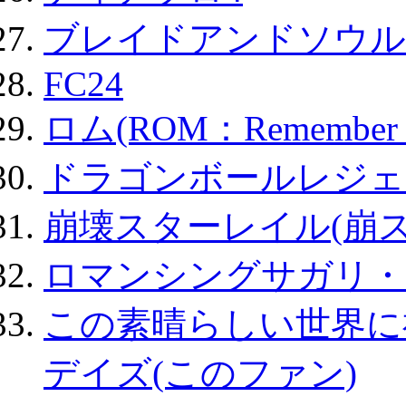
ブレイドアンドソウル
FC24
ロム(ROM：Remember of
ドラゴンボールレジェ
崩壊スターレイル(崩ス
ロマンシングサガリ・
この素晴らしい世界に
デイズ(このファン)