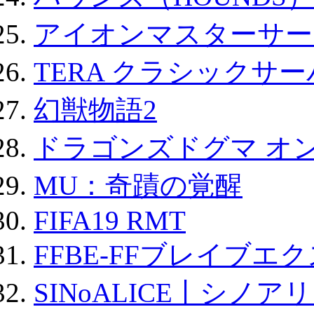
アイオンマスターサー
TERA クラシックサー
幻獣物語2
ドラゴンズドグマ オン
MU：奇蹟の覚醒
FIFA19 RMT
FFBE-FFブレイブエ
SINoALICE丨シノア