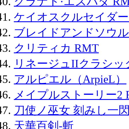
グラナド·エスパダ RM
ケイオスクルセイダーズ
ブレイドアンドソウル
クリティカ RMT
リネージュIIクラシッ
アルピエル（ArpieL）
メイプルストーリー2 
刀使ノ巫女 刻みし一閃
天華百剣-斬