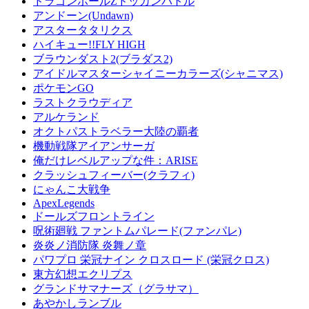
ドラゴンボールZドッカンバトル
アンドーン(Undawn)
アスタータタリクス
ハイキュー!!FLY HIGH
ブラウンダスト2(ブラダス2)
アイドルマスターシャイニーカラーズ(シャニマス)
ポケモンGO
ラストクラウディア
アルケランド
オクトパストラベラー大陸の覇者
機動戦隊アイアンサーガ
俺だけレベルアップな件：ARISE
クラッシュフィーバー(クラフィ)
にゃんこ大戦争
ApexLegends
ドールズフロントライン
呪術廻戦 ファントムパレード(ファンパレ)
炎炎ノ消防隊 炎舞ノ章
パワプロ 栄冠ナイン クロスロード (栄冠クロス)
東方幻想エクリプス
グランドサマナーズ（グラサマ）
あやかしランブル