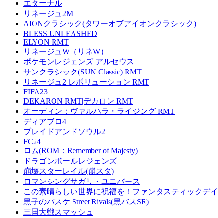
エターナル
リネージュ2M
AIONクラシック(タワーオブアイオンクラシック)
BLESS UNLEASHED
ELYON RMT
リネージュW（リネW）
ポケモンレジェンズ アルセウス
サンクラシック(SUN Classic) RMT
リネージュ2 レボリューション RMT
FIFA23
DEKARON RMT|デカロン RMT
オーディン：ヴァルハラ・ライジング RMT
ディアブロ4
ブレイドアンドソウル2
FC24
ロム(ROM：Remember of Majesty)
ドラゴンボールレジェンズ
崩壊スターレイル(崩スタ)
ロマンシングサガリ・ユニバース
この素晴らしい世界に祝福を！ファンタスティックデイズ
黒子のバスケ Street Rivals(黒バスSR)
三国大戦スマッシュ