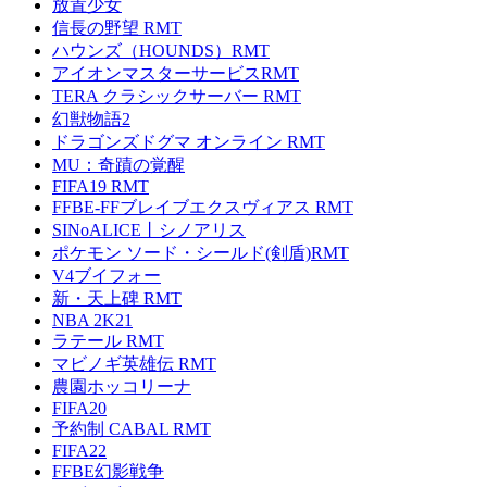
放置少女
信長の野望 RMT
ハウンズ（HOUNDS）RMT
アイオンマスターサービスRMT
TERA クラシックサーバー RMT
幻獣物語2
ドラゴンズドグマ オンライン RMT
MU：奇蹟の覚醒
FIFA19 RMT
FFBE-FFブレイブエクスヴィアス RMT
SINoALICE丨シノアリス
ポケモン ソード・シールド(剣盾)RMT
V4ブイフォー
新・天上碑 RMT
NBA 2K21
ラテール RMT
マビノギ英雄伝 RMT
農園ホッコリーナ
FIFA20
予約制 CABAL RMT
FIFA22
FFBE幻影戦争