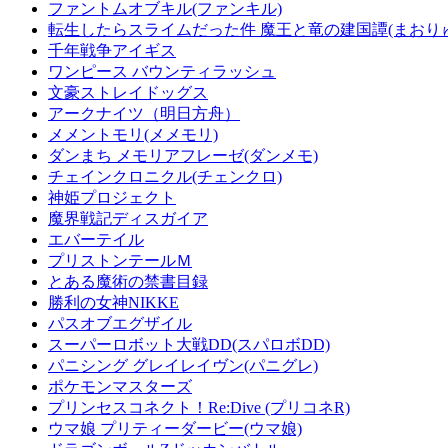
ファントムオブキル(ファンキル)
転生したらスライムだった件 魔王と竜の建国譚(まおり
千年戦争アイギス
ワンピース バウンティラッシュ
文豪ストレイドッグス
アークナイツ（明日方舟）
メメントモリ(メメモリ)
ダンまち メモリアフレーゼ(ダンメモ)
チェインクロニクル(チェンクロ)
神姫プロジェクト
魔界戦記ディスガイア
エバーテイル
プリストンテールＭ
とある魔術の禁書目録
勝利の女神NIKKE
パスオブエグザイル
スーパーロボット大戦DD(スパロボDD)
パニシング グレイレイヴン(パニグレ)
ポケモンマスターズ
プリンセスコネクト！Re:Dive (プリコネR)
ウマ娘 プリティーダービー(ウマ娘)