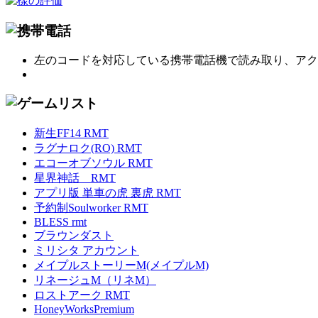
左のコードを対応している携帯電話機で読み取り、アク
新生FF14 RMT
ラグナロク(RO) RMT
エコーオブソウル RMT
星界神話 RMT
アプリ版 単車の虎 裏虎 RMT
予約制Soulworker RMT
BLESS rmt
ブラウンダスト
ミリシタ アカウント
メイプルストーリーM(メイプルM)
リネージュM（リネM）
ロストアーク RMT
HoneyWorksPremium