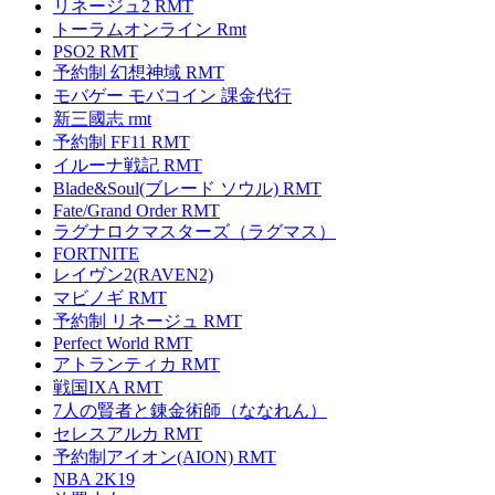
リネージュ2 RMT
トーラムオンライン Rmt
PSO2 RMT
予約制 幻想神域 RMT
モバゲー モバコイン 課金代行
新三國志 rmt
予約制 FF11 RMT
イルーナ戦記 RMT
Blade&Soul(ブレード ソウル) RMT
Fate/Grand Order RMT
ラグナロクマスターズ（ラグマス）
FORTNITE
レイヴン2(RAVEN2)
マビノギ RMT
予約制 リネージュ RMT
Perfect World RMT
アトランティカ RMT
戦国IXA RMT
7人の賢者と錬金術師（ななれん）
セレスアルカ RMT
予約制アイオン(AION) RMT
NBA 2K19