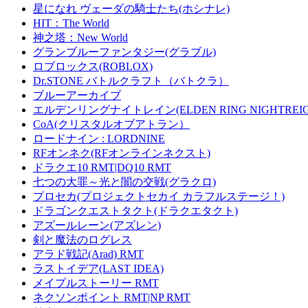
星になれ ヴェーダの騎士たち(ホシナレ)
HIT：The World
神之塔：New World
グランブルーファンタジー(グラブル)
ロブロックス(ROBLOX)
Dr.STONE バトルクラフト（バトクラ）
ブルーアーカイブ
エルデンリングナイトレイン(ELDEN RING NIGHTREIG
CoA(クリスタルオブアトラン）
ロードナイン : LORDNINE
RFオンネク(RFオンラインネクスト)
ドラクエ10 RMT|DQ10 RMT
七つの大罪～光と闇の交戦(グラクロ)
プロセカ(プロジェクトセカイ カラフルステージ！)
ドラゴンクエストタクト(ドラクエタクト)
アズールレーン(アズレン)
剣と魔法のログレス
アラド戦記(Arad) RMT
ラストイデア(LAST IDEA)
メイプルストーリー RMT
ネクソンポイント RMT|NP RMT