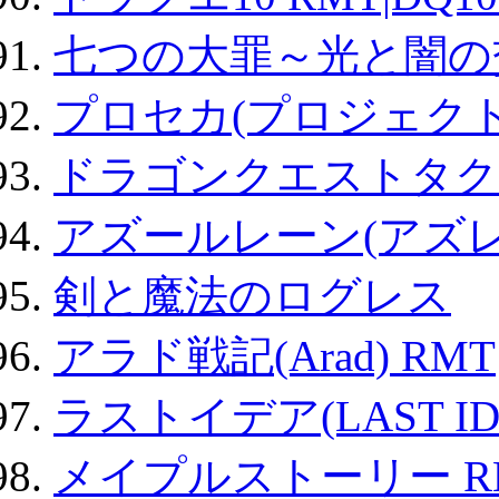
七つの大罪～光と闇の
プロセカ(プロジェク
ドラゴンクエストタク
アズールレーン(アズレ
剣と魔法のログレス
アラド戦記(Arad) RMT
ラストイデア(LAST ID
メイプルストーリー R