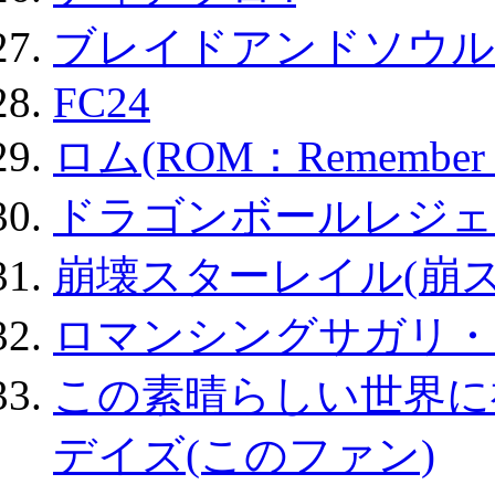
ブレイドアンドソウル
FC24
ロム(ROM：Remember of
ドラゴンボールレジェ
崩壊スターレイル(崩ス
ロマンシングサガリ・
この素晴らしい世界に
デイズ(このファン)