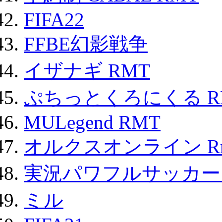
FIFA22
FFBE幻影戦争
イザナギ RMT
ぷちっとくろにくる R
MULegend RMT
オルクスオンライン R
実況パワフルサッカー 
ミル