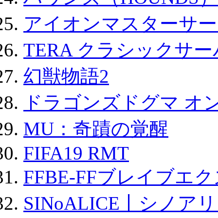
アイオンマスターサー
TERA クラシックサー
幻獣物語2
ドラゴンズドグマ オン
MU：奇蹟の覚醒
FIFA19 RMT
FFBE-FFブレイブエ
SINoALICE丨シノア