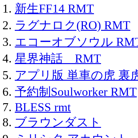
新生FF14 RMT
ラグナロク(RO) RMT
エコーオブソウル RM
星界神話 RMT
アプリ版 単車の虎 裏虎
予約制Soulworker RMT
BLESS rmt
ブラウンダスト