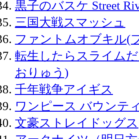
黒子のバスケ Street Ri
三国大戦スマッシュ
ファントムオブキル(
転生したらスライムだ
おりゅう)
千年戦争アイギス
ワンピース バウンテ
文豪ストレイドッグス