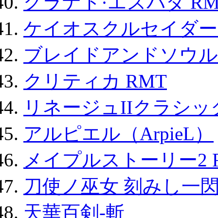
グラナド·エスパダ RM
ケイオスクルセイダーズ
ブレイドアンドソウル
クリティカ RMT
リネージュIIクラシッ
アルピエル（ArpieL）
メイプルストーリー2 
刀使ノ巫女 刻みし一閃
天華百剣-斬