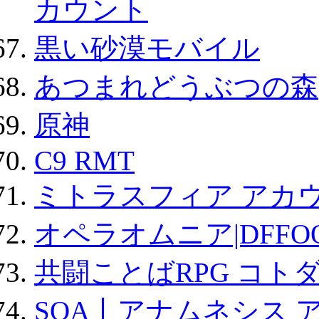
カウント
黒い砂漠モバイル
あつまれどうぶつの森
原神
C9 RMT
ミトラスフィア アカ
オペラオムニア|DFFO
共闘ことばRPG コト
SOA丨アナムネシス 