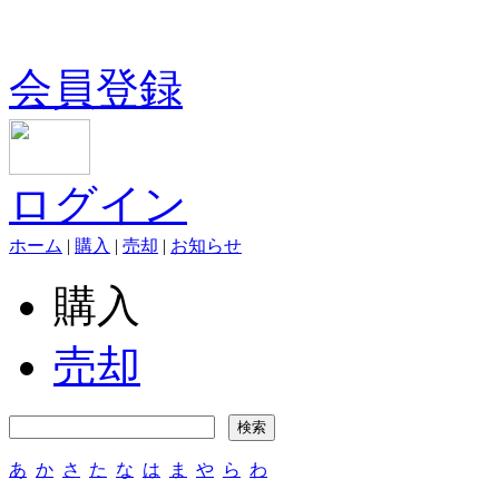
会員登録
ログイン
ホーム
|
購入
|
売却
|
お知らせ
購入
売却
あ
か
さ
た
な
は
ま
や
ら
わ