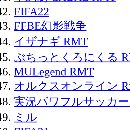
FIFA22
FFBE幻影戦争
イザナギ RMT
ぷちっとくろにくる R
MULegend RMT
オルクスオンライン R
実況パワフルサッカー 
ミル