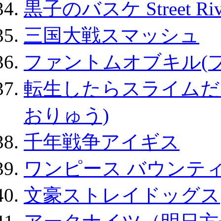
黒子のバスケ Street Ri
三国大戦スマッシュ
ファントムオブキル(
転生したらスライムだ
おりゅう)
千年戦争アイギス
ワンピース バウンテ
文豪ストレイドッグス