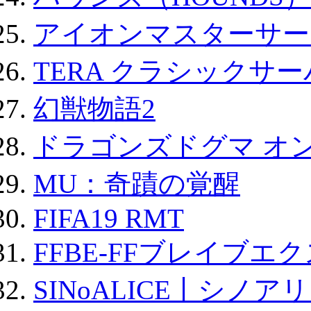
アイオンマスターサー
TERA クラシックサー
幻獣物語2
ドラゴンズドグマ オン
MU：奇蹟の覚醒
FIFA19 RMT
FFBE-FFブレイブエ
SINoALICE丨シノア