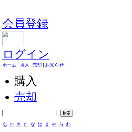
会員登録
ログイン
ホーム
|
購入
|
売却
|
お知らせ
購入
売却
あ
か
さ
た
な
は
ま
や
ら
わ