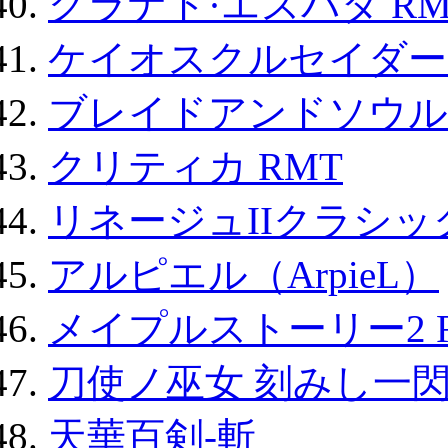
グラナド·エスパダ RM
ケイオスクルセイダーズ
ブレイドアンドソウル
クリティカ RMT
リネージュIIクラシッ
アルピエル（ArpieL）
メイプルストーリー2 
刀使ノ巫女 刻みし一閃
天華百剣-斬