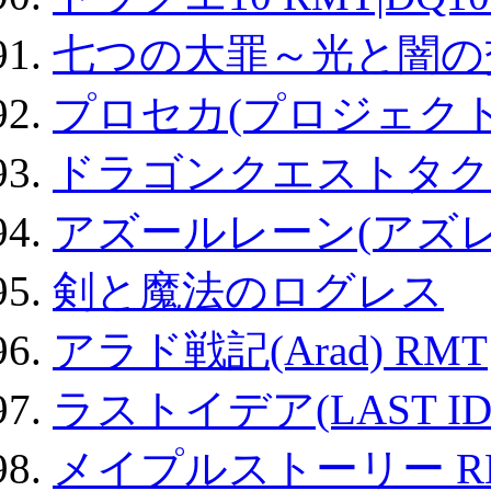
七つの大罪～光と闇の
プロセカ(プロジェク
ドラゴンクエストタク
アズールレーン(アズレ
剣と魔法のログレス
アラド戦記(Arad) RMT
ラストイデア(LAST ID
メイプルストーリー R