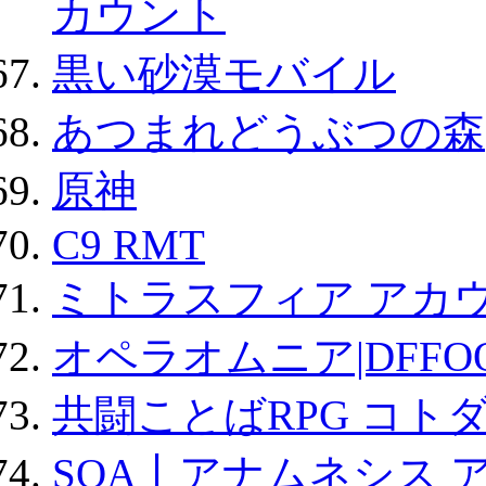
カウント
黒い砂漠モバイル
あつまれどうぶつの森
原神
C9 RMT
ミトラスフィア アカ
オペラオムニア|DFFO
共闘ことばRPG コト
SOA丨アナムネシス 