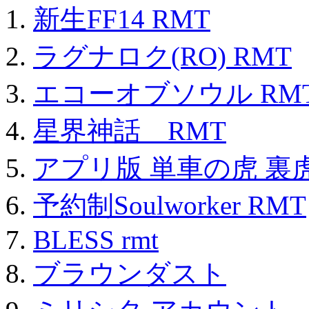
新生FF14 RMT
ラグナロク(RO) RMT
エコーオブソウル RM
星界神話 RMT
アプリ版 単車の虎 裏虎
予約制Soulworker RMT
BLESS rmt
ブラウンダスト