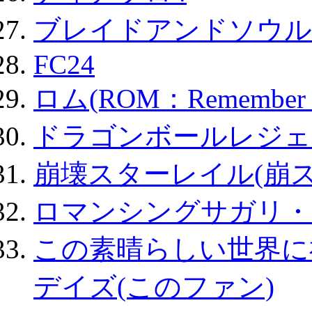
ブレイドアンドソウル
FC24
ロム(ROM：Remember of
ドラゴンボールレジェ
崩壊スターレイル(崩ス
ロマンシングサガリ・
この素晴らしい世界に
デイズ(このファン)