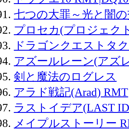
七つの大罪～光と闇の
プロセカ(プロジェク
ドラゴンクエストタク
アズールレーン(アズレ
剣と魔法のログレス
アラド戦記(Arad) RMT
ラストイデア(LAST ID
メイプルストーリー R