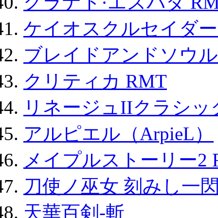
グラナド·エスパダ RM
ケイオスクルセイダーズ
ブレイドアンドソウル
クリティカ RMT
リネージュIIクラシッ
アルピエル（ArpieL）
メイプルストーリー2 
刀使ノ巫女 刻みし一閃
天華百剣-斬