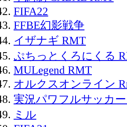
FIFA22
FFBE幻影戦争
イザナギ RMT
ぷちっとくろにくる R
MULegend RMT
オルクスオンライン R
実況パワフルサッカー 
ミル