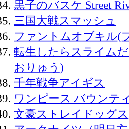
黒子のバスケ Street Ri
三国大戦スマッシュ
ファントムオブキル(
転生したらスライムだ
おりゅう)
千年戦争アイギス
ワンピース バウンテ
文豪ストレイドッグス