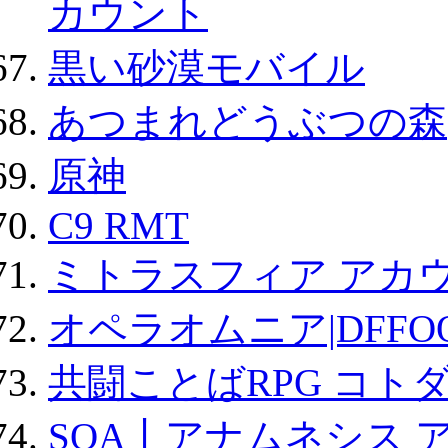
カウント
黒い砂漠モバイル
あつまれどうぶつの森
原神
C9 RMT
ミトラスフィア アカ
オペラオムニア|DFFO
共闘ことばRPG コト
SOA丨アナムネシス 