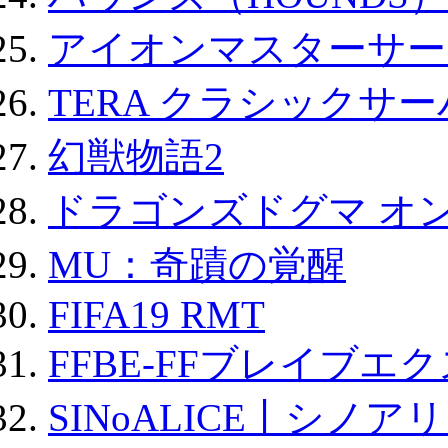
アイオンマスターサー
TERA クラシックサー
幻獣物語2
ドラゴンズドグマ オン
MU：奇蹟の覚醒
FIFA19 RMT
FFBE-FFブレイブエ
SINoALICE丨シノア