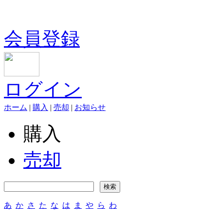
会員登録
ログイン
ホーム
|
購入
|
売却
|
お知らせ
購入
売却
あ
か
さ
た
な
は
ま
や
ら
わ