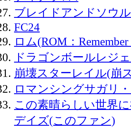
ブレイドアンドソウル
FC24
ロム(ROM：Remember of
ドラゴンボールレジェ
崩壊スターレイル(崩ス
ロマンシングサガリ・
この素晴らしい世界に
デイズ(このファン)