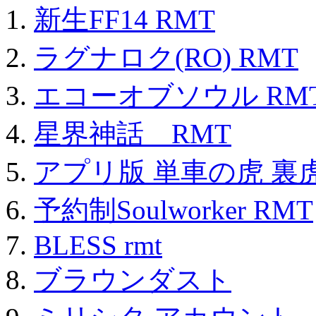
新生FF14 RMT
ラグナロク(RO) RMT
エコーオブソウル RM
星界神話 RMT
アプリ版 単車の虎 裏虎
予約制Soulworker RMT
BLESS rmt
ブラウンダスト